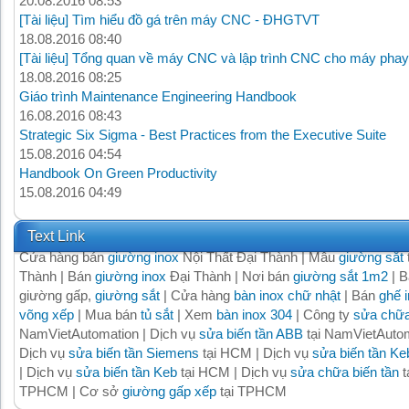
20.08.2016 08:53
[Tài liệu] Tìm hiểu đồ gá trên máy CNC - ĐHGTVT
18.08.2016 08:40
[Tài liệu] Tổng quan về máy CNC và lập trình CNC cho máy phay
18.08.2016 08:25
Giáo trình Maintenance Engineering Handbook
16.08.2016 08:43
Strategic Six Sigma - Best Practices from the Executive Suite
15.08.2016 04:54
Handbook On Green Productivity
15.08.2016 04:49
Text Link
Cửa hàng bán
giường inox
Nội Thất Đại Thành | Mẫu
giường sắt
Thành | Bán
giường inox
Đại Thành | Nơi bán
giường sắt 1m2
| B
giường gấp,
giường sắt
| Cửa hàng
bàn inox chữ nhật
| Bán
ghế 
võng xếp
| Mua bán
tủ sắt
| Xem
bàn inox 304
| Công ty
sửa chữa
NamVietAutomation | Dịch vụ
sửa biến tần ABB
tại NamVietAutom
Dịch vụ
sửa biến tần Siemens
tại HCM | Dịch vụ
sửa biến tần Ke
| Dịch vụ
sửa biến tần Keb
tại HCM | Dịch vụ
sửa chữa biến tần
t
TPHCM | Cơ sở
giường gấp xếp
tại TPHCM