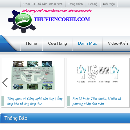
12:35 ICT Thứ năm, 06/08/2026
Trang chính
Liên hệ
Giới thiệu
Home
Cửa Hàng
Danh Mục
Video-Kiến
Tổng quan về Công nghệ cán ống | Ống
Ren hệ Inch: Tiêu chuẩn, kí hiệu và
thép hàn và ống thép đúc
phương pháp tính toán
Thông Báo