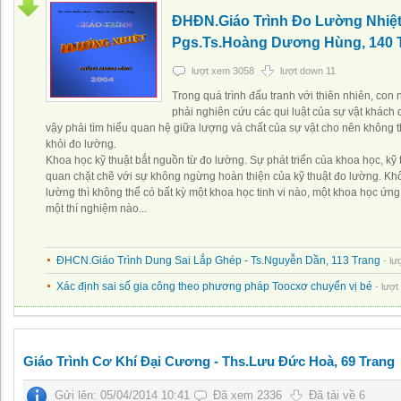
ĐHĐN.Giáo Trình Đo Lường Nhiệt
Pgs.Ts.Hoàng Dương Hùng, 140 
lượt xem 3058
lượt down 11
Trong quá trình đấu tranh với thiên nhiên, con
phải nghiên cứu các qui luật của sự vật khách 
vậy phải tìm hiểu quan hệ giữa lượng và chất của sự vật cho nên không t
khỏi đo lường.
Khoa học kỹ thuật bắt nguồn từ đo lường. Sự phát triển của khoa học, kỹ t
quan chặt chẽ với sự không ngừng hoàn thiện của kỹ thuật đo lường. Kh
lường thì không thể có bất kỳ một khoa học tinh vi nào, một khoa học ứn
một thí nghiệm nào...
ĐHCN.Giáo Trình Dung Sai Lắp Ghép - Ts.Nguyễn Dần, 113 Trang
- lư
Xác định sai số gia công theo phương pháp Toocxơ chuyển vị bé
- lượ
Giáo Trình Cơ Khí Đại Cương - Ths.Lưu Đức Hoà, 69 Trang
Gửi lên: 05/04/2014 10:41
Đã xem 2336
Đã tải về 6