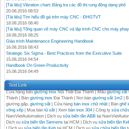
[Tài liệu] Vibration chart: Bảng tra các đồ thị rung động dạng phổ
20.08.2016 08:53
[Tài liệu] Tìm hiểu đồ gá trên máy CNC - ĐHGTVT
18.08.2016 08:40
[Tài liệu] Tổng quan về máy CNC và lập trình CNC cho máy phay
18.08.2016 08:25
Giáo trình Maintenance Engineering Handbook
16.08.2016 08:43
Strategic Six Sigma - Best Practices from the Executive Suite
15.08.2016 04:54
Handbook On Green Productivity
15.08.2016 04:49
Text Link
Cửa hàng bán
giường inox
Nội Thất Đại Thành | Mẫu
giường sắt
Thành | Bán
giường inox
Đại Thành | Nơi bán
giường sắt 1m2
| B
giường gấp,
giường sắt
| Cửa hàng
bàn inox chữ nhật
| Bán
ghế 
võng xếp
| Mua bán
tủ sắt
| Xem
bàn inox 304
| Công ty
sửa chữa
NamVietAutomation | Dịch vụ
sửa biến tần ABB
tại NamVietAutom
Dịch vụ
sửa biến tần Siemens
tại HCM | Dịch vụ
sửa biến tần Ke
| Dịch vụ
sửa biến tần Keb
tại HCM | Dịch vụ
sửa chữa biến tần
t