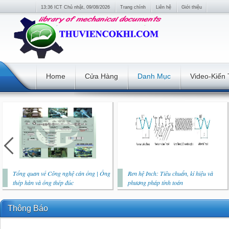
13:36 ICT Chủ nhật, 09/08/2026
Trang chính
Liên hệ
Giới thiệu
Home
Cửa Hàng
Danh Mục
Video-Kiến
Tổng quan về Công nghệ cán ống | Ống
Ren hệ Inch: Tiêu chuẩn, kí hiệu và
thép hàn và ống thép đúc
phương pháp tính toán
Thông Báo