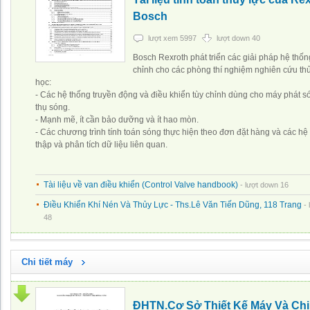
Bosch
lượt xem 5997
lượt down 40
Bosch Rexroth phát triển các giải pháp hệ thố
chỉnh cho các phòng thí nghiệm nghiên cứu th
học:
- Các hệ thống truyền động và điều khiển tùy chỉnh dùng cho máy phát s
thụ sóng.
- Mạnh mẽ, ít cần bảo dưỡng và ít hao mòn.
- Các chương trình tính toán sóng thực hiện theo đơn đặt hàng và các hệ
thập và phân tích dữ liệu liên quan.
Tài liệu về van điều khiển (Control Valve handbook)
- lượt down 16
Điều Khiển Khí Nén Và Thủy Lực - Ths.Lê Văn Tiến Dũng, 118 Trang
-
48
Chi tiết máy
ĐHTN.Cơ Sở Thiết Kế Máy Và Chi 