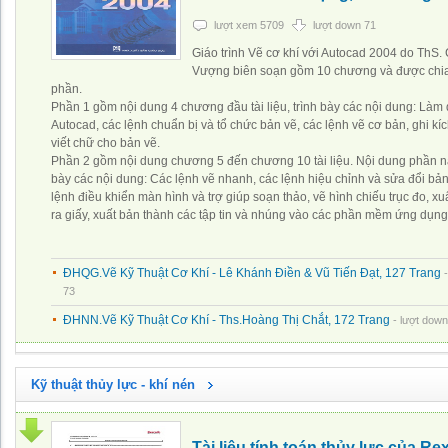
lượt xem 5709
lượt down 71
Giáo trình Vẽ cơ khí với Autocad 2004 do ThS.
Vượng biên soạn gồm 10 chương và được chia
phần.
Phần 1 gồm nội dung 4 chương đầu tài liệu, trình bày các nội dung: Làm
Autocad, các lệnh chuẩn bị và tổ chức bản vẽ, các lệnh vẽ cơ bản, ghi kí
viết chữ cho bản vẽ.
Phần 2 gồm nội dung chương 5 đến chương 10 tài liệu. Nội dung phần nà
bày các nội dung: Các lệnh vẽ nhanh, các lệnh hiệu chỉnh và sửa đổi bản
lệnh điều khiển màn hình và trợ giúp soạn thảo, vẽ hình chiếu trục đo, xu
ra giấy, xuất bản thành các tập tin và nhúng vào các phần mềm ứng dụng
ĐHQG.Vẽ Kỹ Thuật Cơ Khí - Lê Khánh Điền & Vũ Tiến Đạt, 127 Trang
73
ĐHNN.Vẽ Kỹ Thuật Cơ Khí - Ths.Hoàng Thị Chắt, 172 Trang
- lượt down
Kỹ thuật thủy lực - khí nén
Tài liệu tính toán thủy lực của Re