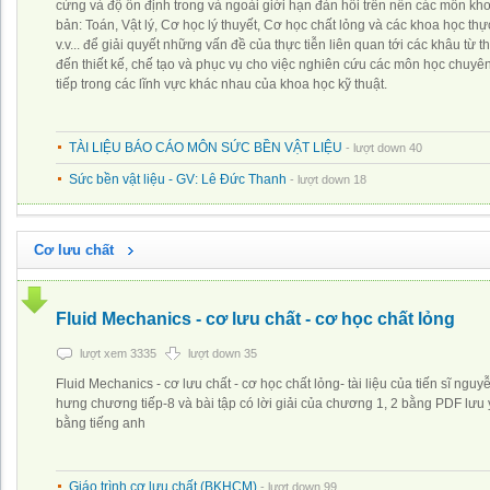
cứng và độ ổn định trong và ngoài giới hạn đàn hồi trên nền các môn kh
bản: Toán, Vật lý, Cơ học lý thuyết, Cơ học chất lỏng và các khoa học th
v.v... để giải quyết những vấn đề của thực tiễn liên quan tới các khâu từ 
đến thiết kế, chế tạo và phục vụ cho việc nghiên cứu các môn học chuyê
tiếp trong các lĩnh vực khác nhau của khoa học kỹ thuật.
TÀI LIỆU BÁO CÁO MÔN SỨC BỀN VẬT LIỆU
- lượt down 40
Sức bền vật liệu - GV: Lê Đức Thanh
- lượt down 18
Cơ lưu chất
Fluid Mechanics - cơ lưu chất - cơ học chất lỏng
lượt xem 3335
lượt down 35
Fluid Mechanics - cơ lưu chất - cơ học chất lỏng- tài liệu của tiến sĩ ngu
hưng chương tiếp-8 và bài tập có lời giải của chương 1, 2 bằng PDF lưu ý
bằng tiếng anh
Giáo trình cơ lưu chất (BKHCM)
- lượt down 99