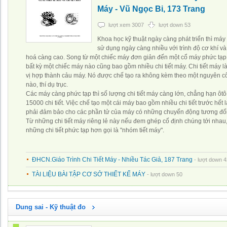
Máy - Vũ Ngọc Bi, 173 Trang
lượt xem 3007
lượt down 53
Khoa học kỹ thuật ngày càng phát triển thì má
sử dụng ngày càng nhiều với trình độ cơ khí và
hoá càng cao. Song từ một chiếc máy đơn giản đến một cổ máy phức tạp,
bất kỳ một chiếc máy nào cũng bao gồm nhiều chi tiết máy. Chi tiết máy l
vị hợp thành cảu máy. Nó được chế tạo ra không kèm theo một nguyên c
nào, thí dụ trục.
Các máy càng phức tạp thì số lượng chi tiết máy càng lớn, chẳng hạn ôt
15000 chi tiết. Việc chế tạo một cái máy bao gồm nhiều chi tiết trước hết 
phải đảm bảo cho các phần tử của máy có những chuyển động tương đối
Từ những chi tiết máy riêng lẻ này nếu đem ghép cố định chúng tới nhau
những chi tiết phức tạp hơn gọi là "nhóm tiết máy".
ĐHCN.Giáo Trình Chi Tiết Máy - Nhiều Tác Giả, 187 Trang
- lượt down 4
TÀI LIỆU BÀI TẬP CƠ SỞ THIẾT KẾ MÁY
- lượt down 50
Dung sai - Kỹ thuật đo