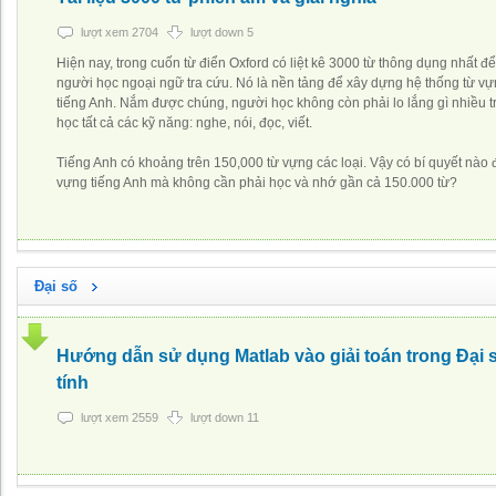
lượt xem 2704
lượt down 5
Hiện nay, trong cuốn từ điển Oxford có liệt kê 3000 từ thông dụng nhất để
người học ngoại ngữ tra cứu. Nó là nền tảng để xây dựng hệ thống từ vự
tiếng Anh. Nắm được chúng, người học không còn phải lo lắng gì nhiều t
học tất cả các kỹ năng: nghe, nói, đọc, viết.
Tiếng Anh có khoảng trên 150,000 từ vựng các loại. Vậy có bí quyết nào đ
vựng tiếng Anh mà không cần phải học và nhớ gần cả 150.000 từ?
Đại số
Hướng dẫn sử dụng Matlab vào giải toán trong Đại 
tính
lượt xem 2559
lượt down 11