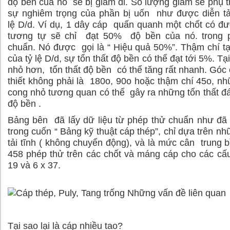
độ bền của nó sẽ bị giảm đi. Số lượng giảm sẽ phụ 
sự nghiêm trọng của phần bị uốn như được diễn tả
lệ D/d. Ví dụ, 1 dây cáp quấn quanh một chốt có đ
tương tự sẽ chỉ đạt 50% độ bền của nó. trong 
chuẩn. Nó được gọi là “ Hiệu quả 50%”. Thậm chí tại
của tỷ lệ D/d, sự tổn thất độ bền có thể đạt tới 5%. Tại
nhỏ hơn, tổn thất độ bền có thể tăng rất nhanh. Góc
thiết không phải là 180
o
, 90
o
hoặc thậm chí 45
o
, nh
cong nhỏ tương quan có thể gây ra những tổn thất đ
độ bền .
Bảng bên đã lấy dữ liệu từ phép thử chuẩn như đã
trong cuốn “ Bảng kỹ thuật cáp thép”, chỉ dựa trên nh
tải tĩnh ( không chuyển động), và là mức cân trung
458 phép thử trên các chốt và máng cáp cho các cấu
19 và 6 x 37.
Tại sao lại là cáp nhiều tao?