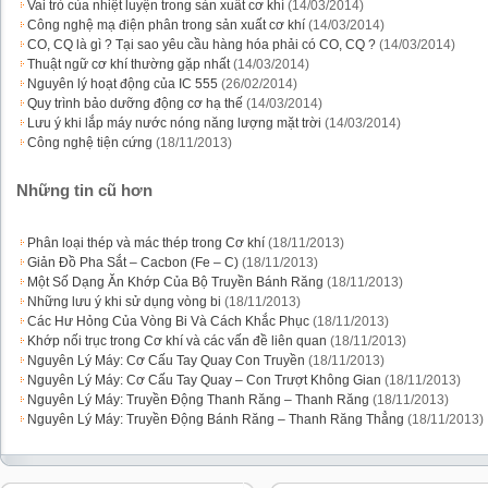
Vai trò của nhiệt luyện trong sản xuất cơ khí
(14/03/2014)
Công nghệ mạ điện phân trong sản xuất cơ khí
(14/03/2014)
CO, CQ là gì ? Tại sao yêu cầu hàng hóa phải có CO, CQ ?
(14/03/2014)
Thuật ngữ cơ khí thường gặp nhất
(14/03/2014)
Nguyên lý hoạt động của IC 555
(26/02/2014)
Quy trình bảo dưỡng động cơ hạ thế
(14/03/2014)
Lưu ý khi lắp máy nước nóng năng lượng mặt trời
(14/03/2014)
Công nghệ tiện cứng
(18/11/2013)
Những tin cũ hơn
Phân loại thép và mác thép trong Cơ khí
(18/11/2013)
Giản Đồ Pha Sắt – Cacbon (Fe – C)
(18/11/2013)
Một Số Dạng Ăn Khớp Của Bộ Truyền Bánh Răng
(18/11/2013)
Những lưu ý khi sử dụng vòng bi
(18/11/2013)
Các Hư Hỏng Của Vòng Bi Và Cách Khắc Phục
(18/11/2013)
Khớp nối trục trong Cơ khí và các vấn đề liên quan
(18/11/2013)
Nguyên Lý Máy: Cơ Cấu Tay Quay Con Truyền
(18/11/2013)
Nguyên Lý Máy: Cơ Cấu Tay Quay – Con Trượt Không Gian
(18/11/2013)
Nguyên Lý Máy: Truyền Động Thanh Răng – Thanh Răng
(18/11/2013)
Nguyên Lý Máy: Truyền Động Bánh Răng – Thanh Răng Thẳng
(18/11/2013)