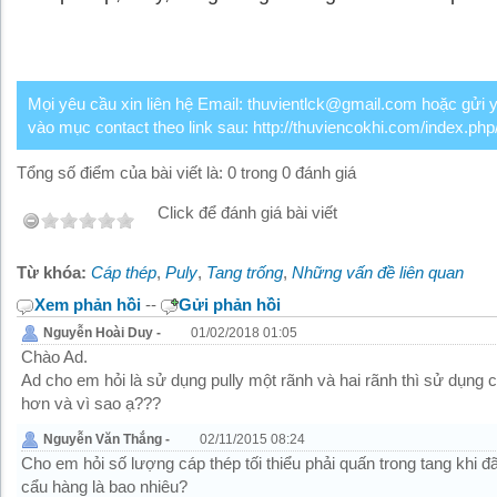
Mọi yêu cầu xin liên hệ Email: thuvientlck@gmail.com hoặc gửi 
vào mục contact theo link sau: http://thuviencokhi.com/index.php
Tổng số điểm của bài viết là: 0 trong 0 đánh giá
Click để đánh giá bài viết
Từ khóa:
Cáp thép
,
Puly
,
Tang trống
,
Những vấn đề liên quan
Xem phản hồi
--
Gửi phản hồi
Nguyễn Hoài Duy -
01/02/2018 01:05
Chào Ad.
Ad cho em hỏi là sử dụng pully một rãnh và hai rãnh thì sử dụng c
hơn và vì sao ạ???
Nguyễn Văn Thắng -
02/11/2015 08:24
Cho em hỏi số lượng cáp thép tối thiểu phải quấn trong tang khi đ
cẩu hàng là bao nhiêu?