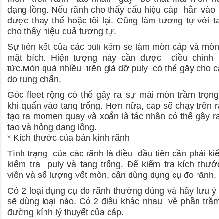
dạng lồng. Nếu rãnh cho thấy dấu hiệu cáp hằn vào
được thay thế hoặc tôi lại. Cũng làm tương tự với t
cho thấy hiệu quả tương tự.
Sự liên kết của các puli kém sẽ làm mòn cáp và mò
mặt bích. Hiện tượng này cần được điều chỉnh 
tức.Mòn quá nhiều trên giá đỡ puly có thể gây cho c
do rung chấn.
Góc fleet rộng có thể gây ra sự mài mòn trầm trọn
khi quấn vào tang trống. Hơn nữa, cáp sẽ chạy trên 
tạo ra momen quay và xoắn là tác nhân có thể gây r
tao và hỏng dạng lồng.
* Kích thước của bán kính rãnh
Tình trạng của các rãnh là điều đầu tiên cần phải kiể
kiểm tra puly và tang trống. Để kiểm tra kích thư
viền và số lượng vết mòn, cần dùng dụng cụ đo rãnh.
Có 2 loại dụng cụ đo rãnh thường dùng và hãy lưu ý
sẽ dùng loại nào. Có 2 điều khác nhau về phần tră
đường kính lý thuyết của cáp.