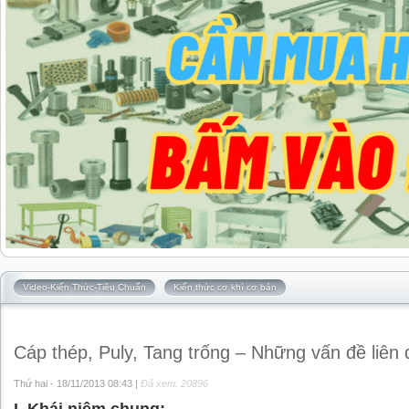
Video-Kiến Thức-Tiêu Chuẩn
Kiến thức cơ khí cơ bản
Cáp thép, Puly, Tang trống – Những vấn đề liên
Thứ hai - 18/11/2013 08:43 |
Đã xem: 20896