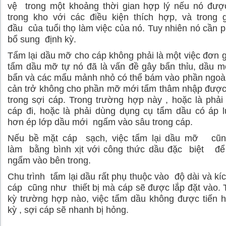
vệ trong một khoảng thời gian hợp lý nếu nó được
trong kho với các điều kiện thích hợp, và trong 
đầu của tuổi thọ làm việc của nó. Tuy nhiên nó cần 
bổ sung định kỳ.
Tẩm lại dầu mỡ cho cáp không phải là một việc đơn g
tẩm dầu mỡ tự nó đã là vấn đề gây bẩn thỉu, dầu m
bẩn và các mẩu mảnh nhỏ có thể bám vào phần ngoà
cản trở không cho phần mỡ mới tẩm thâm nhập được
trong sợi cáp. Trong trường hợp này , hoặc là phải
cáp đi, hoặc là phải dùng dụng cụ tẩm dầu có áp 
hơn ép lớp dầu mới ngấm vào sâu trong cáp.
Nếu bề mặt cáp sạch, việc tẩm lại dầu mỡ cũn
làm bằng bình xịt với công thức dầu đặc biệt để
ngấm vào bên trong.
Chu trình tẩm lại dầu rất phụ thuộc vào độ dài và kí
cáp cũng như thiết bị mà cáp sẽ được lắp đặt vào. 
kỳ trường hợp nào, việc tẩm dầu không được tiến 
kỳ , sợi cáp sẽ nhanh bị hỏng.