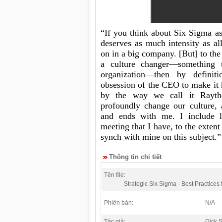
“If you think about Six Sigma as
deserves as much intensity as all
on in a big company. [But] to the
a culture changer—something t
organization—then by definit
obsession of the CEO to make i
by the way we call it Rayt
profoundly change our culture, 
and ends with me. I include l
meeting that I have, to the extent
synch with mine on this subject.”
Thông tin chi tiết
Tên file:
Strategic Six Sigma - Best Practices
Phiên bản:
N/A
Tác giả:
Dick S