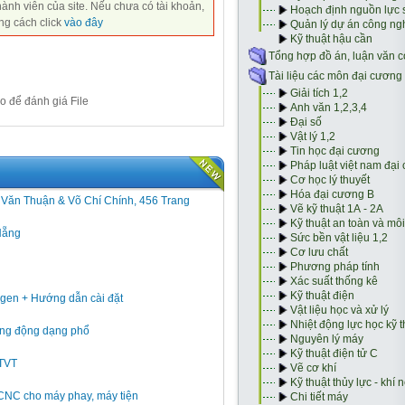
hành viên của site. Nếu chưa có tài khoản,
ng cách click
vào đây
o để đánh giá File
h Văn Thuận & Võ Chí Chính, 456 Trang
Nẵng
gen + Hướng dẫn cài đặt
 rung động dạng phổ
GTVT
 CNC cho máy phay, máy tiện