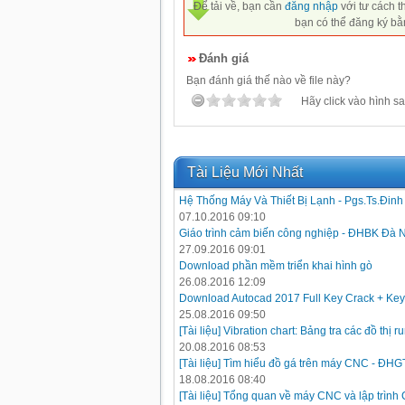
Để tải về, bạn cần
đăng nhập
với tư cách t
bạn có thể đăng ký bằ
Đánh giá
Bạn đánh giá thế nào về file này?
Hãy click vào hình sa
Tài Liệu Mới Nhất
Hệ Thống Máy Và Thiết Bị Lạnh - Pgs.Ts.Đin
07.10.2016 09:10
Giáo trình cảm biến công nghiệp - ĐHBK Đà 
27.09.2016 09:01
Download phần mềm triển khai hình gò
26.08.2016 12:09
Download Autocad 2017 Full Key Crack + Key
25.08.2016 09:50
[Tài liệu] Vibration chart: Bảng tra các đồ thị
20.08.2016 08:53
[Tài liệu] Tìm hiểu đồ gá trên máy CNC - ĐH
18.08.2016 08:40
[Tài liệu] Tổng quan về máy CNC và lập trình