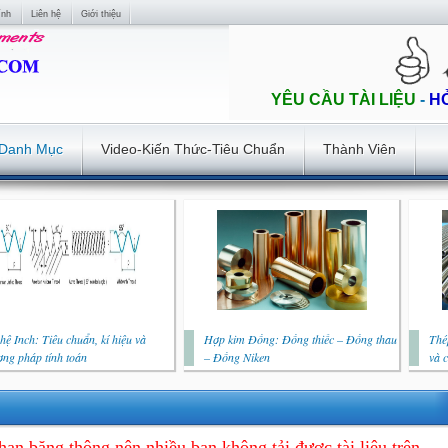
ính
Liên hệ
Giới thiệu
YÊU CẦU TÀI LIỆU
-
H
Danh Mục
Video-Kiến Thức-Tiêu Chuẩn
Thành Viên
hệ Inch: Tiêu chuẩn, kí hiệu và
Hợp kim Đồng: Đồng thiếc – Đồng thau
Thé
ng pháp tính toán
– Đồng Niken
và 
hạn băng thông nên nhiều bạn không tải được tài liệu trên