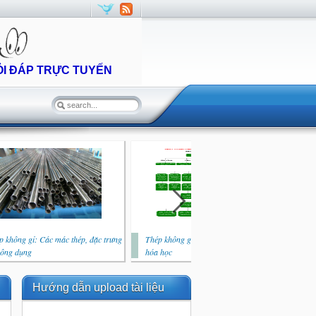
ỎI ĐÁP TRỰC TUYẾN
p không gỉ: Các mác thép, đặc trưng
Thép không gỉ: Vai trò của các nguyên tố
Thé
công dụng
hóa học
quy
Hướng dẫn upload tài liệu