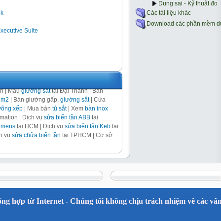
ok
Executive Suite
nh | Mẫu
giường sắt
tại Đại Thành | Bán
1m2
| Bán giường gấp,
giường sắt
| Cửa
võng xếp
| Mua bán
tủ sắt
| Xem
bàn inox
ation | Dịch vụ
sửa biến tần ABB
tại
iemens
tại HCM | Dịch vụ
sửa biến tần Keb
tại
ch vụ
sửa chữa biến tần
tại TPHCM | Cơ sở
ng hợp từ Internet - Chúng tôi không chịu trách nhiệm về các vấn 