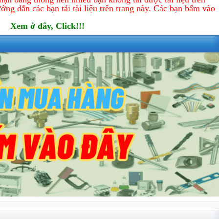
ớng dẫn các bạn tải tài liệu trên trang này. Các bạn bấm vào
Xem ở đây, Click!!!