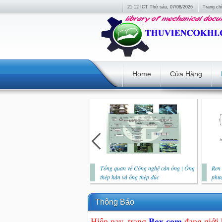
21:12 ICT Thứ sáu, 07/08/2026
Trang ch
Home
Cửa Hàng
Tổng quan về Công nghệ cán ống | Ống
Ren 
thép hàn và ống thép đúc
phươ
Thông Báo
Hiện nay, trang
Box.com
đang giới 