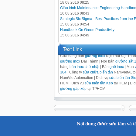
18.08.2016 08:25
Giáo trình Maintenance Engineering Handbo
16.08.2016 08:43
Strategic Six Sigma - Best Practices from the 
15.08.2016 04:54
Handbook On Green Productivity
15.08.2016 04:49
Text Link
Cửa hàng bán
giường inox
Nội Thất Đại Thà
giường inox
Đại Thành | Nơi bán
giường sắt 
hàng
bàn inox chữ nhật
| Bán
ghế inox
| Mua
304
| Công ty
sửa chữa biến tần
NamVietAutom
NamVietAutomation | Dịch vụ
sửa biến tần S
HCM | Dịch vụ
sửa biến tần Keb
tại HCM | Dị
giường gấp xếp
tại TPHCM
Nội dung được sưu tầm và tổ