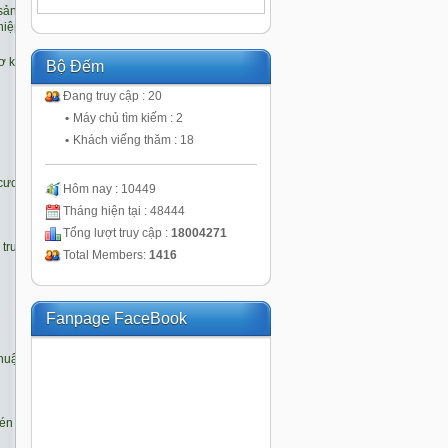
Bộ Đếm
Đang truy cập : 20
•
Máy chủ tìm kiếm : 2
•
Khách viếng thăm : 18
Hôm nay : 10449
Tháng hiện tại : 48444
Tổng lượt truy cập :
18004271
Total Members:
1416
Fanpage FaceBook