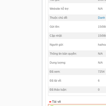
Website hỗ trợ:
N/A
Thuộc chủ đề:
Danh
Gửi lên:
15/08
Cập nhật:
15/08
Người gửi:
haiho
Thông tin bản quyền:
N/A
Dung lượng:
N/A
Đã xem:
7254
Đã tải về:
6
Đã thảo luận:
0
Tải về