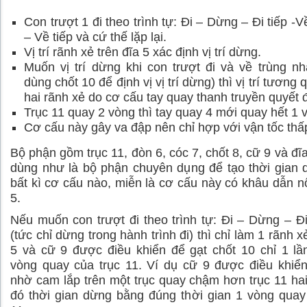
Con trượt 1 đi theo trình tự: Đi – Dừng – Đi tiếp -
– Về tiếp và cứ thế lặp lại.
Vị trí rãnh xẻ trên đĩa 5 xác định vị trí dừng.
Muốn vị trí dừng khi con trượt đi và về trùng n
dùng chốt 10 để định vị vị trí dừng) thì vị trí tương
hai rãnh xẻ do cơ cấu tay quay thanh truyền quyết đ
Trục 11 quay 2 vòng thì tay quay 4 mới quay hết 1 
Cơ cấu này gây va đập nên chỉ hợp với vận tốc thấ
Bộ phận gồm trục 11, đòn 6, cóc 7, chốt 8, cữ 9 và đĩa
dùng như là bộ phận chuyên dụng để tạo thời gian
bất kì cơ cấu nào, miễn là cơ cấu này có khâu dẫn nố
5.
Nếu muốn con trượt đi theo trình tự: Đi – Dừng – Đi
(tức chỉ dừng trong hành trình đi) thì chỉ làm 1 rãnh x
5 và cữ 9 được điều khiển để gạt chốt 10 chỉ 1 lầ
vòng quay của trục 11. Ví dụ cữ 9 được điều khiển
nhờ cam lắp trên một trục quay chậm hơn trục 11 hai
đó thời gian dừng bằng đúng thời gian 1 vòng quay