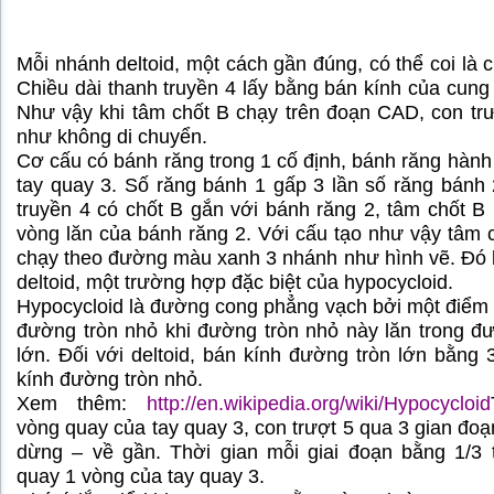
Mỗi nhánh deltoid, một cách gần đúng, có thể coi là c
Chiều dài thanh truyền 4 lấy bằng bán kính của cung 
Như vậy khi tâm chốt B chạy trên đoạn CAD, con tr
như không di chuyển.
Cơ cấu có bánh răng trong 1 cố định, bánh răng hành 
tay quay 3. Số răng bánh 1 gấp 3 lần số răng bánh
truyền 4 có chốt B gắn với bánh răng 2, tâm chốt B
vòng lăn của bánh răng 2. Với cấu tạo như vậy tâm 
chạy theo đường màu xanh 3 nhánh như hình vẽ. Đó
deltoid, một trường hợp đặc biệt của hypocycloid.
Hypocycloid là đường cong phẳng vạch bởi một điểm
đường tròn nhỏ khi đường tròn nhỏ này lăn trong đ
lớn. Đối với deltoid, bán kính đường tròn lớn bằng 
kính đường tròn nhỏ.
Xem thêm:
http://en.wikipedia.org/wiki/Hypocycloid
vòng quay của tay quay 3, con trượt 5 qua 3 gian đoạn
dừng – về gần. Thời gian mỗi giai đoạn bằng 1/3 
quay 1 vòng của tay quay 3.