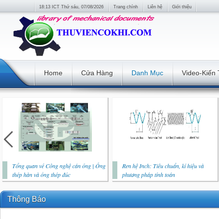
18:13 ICT Thứ sáu, 07/08/2026
Trang chính
Liên hệ
Giới thiệu
Home
Cửa Hàng
Danh Mục
Video-Kiến
Tổng quan về Công nghệ cán ống | Ống
Ren hệ Inch: Tiêu chuẩn, kí hiệu và
thép hàn và ống thép đúc
phương pháp tính toán
Thông Báo