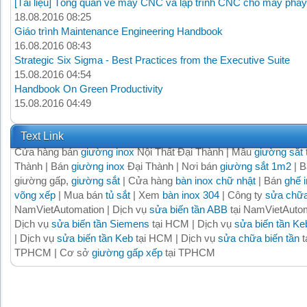
[Tài liệu] Tổng quan về máy CNC và lập trình CNC cho máy phay
18.08.2016 08:25
Giáo trình Maintenance Engineering Handbook
16.08.2016 08:43
Strategic Six Sigma - Best Practices from the Executive Suite
15.08.2016 04:54
Handbook On Green Productivity
15.08.2016 04:49
Text Link
Cửa hàng bán
giường inox
Nội Thất Đại Thành | Mẫu
giường sắt
Thành | Bán
giường inox
Đại Thành | Nơi bán
giường sắt 1m2
| B
giường gấp,
giường sắt
| Cửa hàng
bàn inox chữ nhật
| Bán
ghế 
võng xếp
| Mua bán
tủ sắt
| Xem
bàn inox 304
| Công ty
sửa chữa
NamVietAutomation | Dịch vụ
sửa biến tần ABB
tại NamVietAutom
Dịch vụ
sửa biến tần Siemens
tại HCM | Dịch vụ
sửa biến tần Ke
| Dịch vụ
sửa biến tần Keb
tại HCM | Dịch vụ
sửa chữa biến tần
t
TPHCM | Cơ sở
giường gấp xếp
tại TPHCM