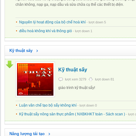
chân không, nạp ga, nạp dầu và sửa chữa cụ thể các thiết bị điện.
Nguyên lý hoạt động của bộ chế hoà khí
- lượt down 5
điều hoà không khí và thông gió
- lượt down 1
Kỹ thuật sấy
Kỹ thuật sấy
lượt xem 3279
lượt down 81
giáo trình kỹ thuật sấy!
Luận văn chế tạo bộ sấy không khí
- lượt down 0
Kỹ thuật sấy nông sản thực phẩm ( NXBKHKT toán - Sách scan )
- lượt
Năng lượng tái tạo