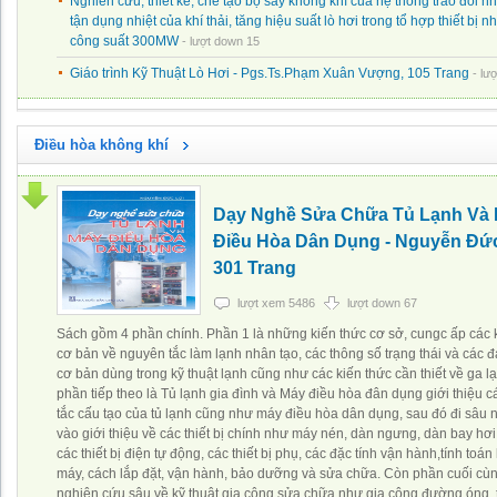
Nghiên cứu, thiết kế, chế tạo bộ sấy không khí của hệ thống trao đổi n
tận dụng nhiệt của khí thải, tăng hiệu suất lò hơi trong tổ hợp thiết bị nh
công suất 300MW
- lượt down 15
Giáo trình Kỹ Thuật Lò Hơi - Pgs.Ts.Phạm Xuân Vượng, 105 Trang
- lư
Điều hòa không khí
Dạy Nghề Sửa Chữa Tủ Lạnh Và
Điều Hòa Dân Dụng - Nguyễn Đức
301 Trang
lượt xem 5486
lượt down 67
Sách gồm 4 phần chính. Phần 1 là những kiến thức cơ sở, cungc ấp các 
cơ bản về nguyên tắc làm lạnh nhân tạo, các thông số trạng thái và các đ
cơ bản dùng trong kỹ thuật lạnh cũng như các kiến thức cần thiết về ga l
phần tiếp theo là Tủ lạnh gia đình và Máy điều hòa đân dụng giới thiệu 
tắc cấu tạo của tủ lạnh cũng như máy điều hòa dân dụng, sau đó đi sâu 
vào giới thiệu về các thiết bị chính như máy nén, dàn ngưng, dàn bay hơ
các thiết bị điện tự động, các thiết bị phụ, các đặc tính vận hành,tính toán
máy, cách lắp đặt, vận hành, bảo dưỡng và sửa chữa. Còn phần cuối cùn
nghiên cứu sâu về kỹ thuật gia công sửa chữa như gia công đường óng, t