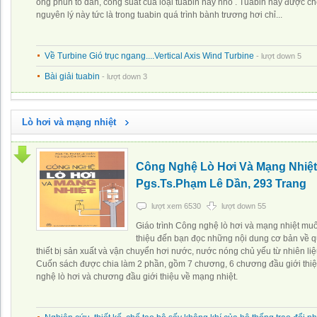
ống phun to dần, công suất của loại tuabin này nhỏ . Tuabin này được ch
nguyên lý này tức là trong tuabin quá trình bành trương hơi chỉ...
Về Turbine Gió trục ngang....Vertical Axis Wind Turbine
- lượt down 5
Bài giải tuabin
- lượt down 3
Lò hơi và mạng nhiệt
Công Nghệ Lò Hơi Và Mạng Nhiệt
Pgs.Ts.Phạm Lê Dần, 293 Trang
lượt xem 6530
lượt down 55
Giáo trình Công nghệ lò hơi và mạng nhiệt muố
thiệu đến bạn đọc những nội dung cơ bản về qu
thiết bị sản xuất và vận chuyển hơi nước, nước nóng chủ yếu từ nhiên li
Cuốn sách được chia làm 2 phần, gồm 7 chương, 6 chương đầu giới thi
nghệ lò hơi và chương đầu giới thiệu về mạng nhiệt.