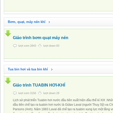
Bơm, quạt, máy nén khí
Giáo trình bơm quạt máy nén
lượt xem 2843
lượt down 83
Tua bin hơi và tua bin khí
Giáo trình TUABIN HƠI-KHÍ
lượt xem 3156
lượt down 29
Lịch sử phát triển Tuabin hơi nước đầu tiên xuất hiện đầu thế kỉ XIX .Nh
đầu tiên chế tạo ra tuabin hơi nước là Gútav Laval (người Thuỵ Sỹ) va C
Parsons (Anh). Năm 1883 Laval đã chế tạo ra tuabin xung lực một tầng 