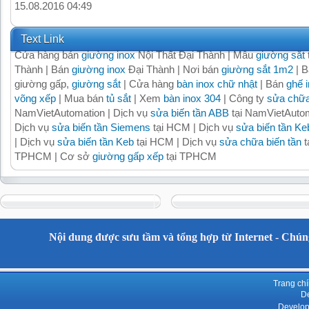
15.08.2016 04:49
Text Link
Cửa hàng bán
giường inox
Nội Thất Đại Thành | Mẫu
giường sắt
Thành | Bán
giường inox
Đại Thành | Nơi bán
giường sắt 1m2
| B
giường gấp,
giường sắt
| Cửa hàng
bàn inox chữ nhật
| Bán
ghế 
võng xếp
| Mua bán
tủ sắt
| Xem
bàn inox 304
| Công ty
sửa chữa
NamVietAutomation | Dịch vụ
sửa biến tần ABB
tại NamVietAutom
Dịch vụ
sửa biến tần Siemens
tại HCM | Dịch vụ
sửa biến tần Ke
| Dịch vụ
sửa biến tần Keb
tại HCM | Dịch vụ
sửa chữa biến tần
t
TPHCM | Cơ sở
giường gấp xếp
tại TPHCM
Nội dung được sưu tầm và tổng hợp từ Internet - Chúng
Trang ch
De
Develop