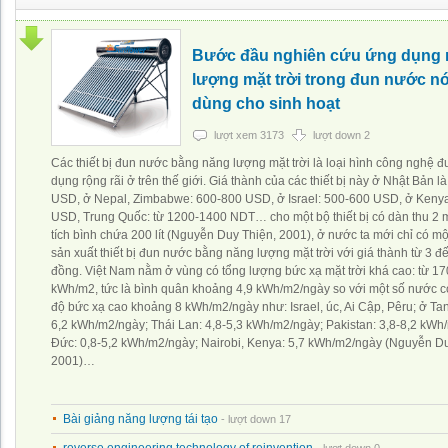
Bước đầu nghiên cứu ứng dụng
lượng mặt trời trong đun nước n
dùng cho sinh hoạt
lượt xem 3173
lượt down 2
Các thiết bị đun nước bằng năng lượng mặt trời là loại hình công nghệ 
dụng rộng rãi ở trên thế giới. Giá thành của các thiết bị này ở Nhật Bản l
USD, ở Nepal, Zimbabwe: 600-800 USD, ở Israel: 500-600 USD, ở Keny
USD, Trung Quốc: từ 1200-1400 NDT… cho một bộ thiết bị có dàn thu 2 
tích bình chứa 200 lít (Nguyễn Duy Thiện, 2001), ở nước ta mới chỉ có mộ
sản xuất thiết bị đun nước bằng năng lượng mặt trời với giá thành từ 3 đế
đồng. Việt Nam nằm ở vùng có tổng lượng bức xạ mặt trời khá cao: từ 17
kWh/m2, tức là bình quân khoảng 4,9 kWh/m2/ngày so với một số nước 
độ bức xạ cao khoảng 8 kWh/m2/ngày như: Israel, úc, Ai Cập, Pêru; ở Tan
6,2 kWh/m2/ngày; Thái Lan: 4,8-5,3 kWh/m2/ngày; Pakistan: 3,8-8,2 kWh
Đức: 0,8-5,2 kWh/m2/ngày; Nairobi, Kenya: 5,7 kWh/m2/ngày (Nguyễn Du
2001)…
Bài giảng năng lượng tái tạo
- lượt down 17