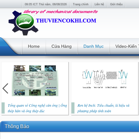
09:05 ICT Thứ năm, 06/08/2026
Trang chính
Liên hệ
Giới thiệu
Home
Cửa Hàng
Danh Mục
Video-Kiến
Tổng quan về Công nghệ cán ống | Ống
Ren hệ Inch: Tiêu chuẩn, kí hiệu và
thép hàn và ống thép đúc
phương pháp tính toán
Thông Báo