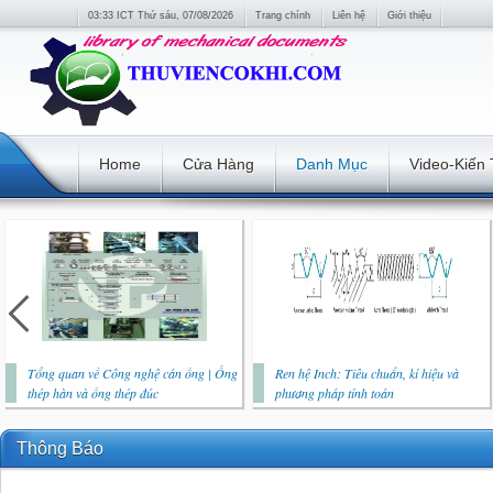
03:33 ICT Thứ sáu, 07/08/2026
Trang chính
Liên hệ
Giới thiệu
Home
Cửa Hàng
Danh Mục
Video-Kiến
Tổng quan về Công nghệ cán ống | Ống
Ren hệ Inch: Tiêu chuẩn, kí hiệu và
thép hàn và ống thép đúc
phương pháp tính toán
Thông Báo