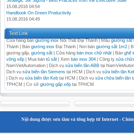
Strategic Six Sigma - Best Practices from the Executive Suite
15.08.2016 04:54
Handbook On Green Productivity
15.08.2016 04:49
Text Link
Cửa hàng bán
giường inox
Nội Thất Đại Thành | Mẫu
giường sắt
Thành | Bán
giường inox
Đại Thành | Nơi bán
giường sắt 1m2
| B
giường gấp,
giường sắt
| Cửa hàng
bàn inox chữ nhật
| Bán
ghế 
võng xếp
| Mua bán
tủ sắt
| Xem
bàn inox 304
| Công ty
sửa chữa
NamVietAutomation | Dịch vụ
sửa biến tần ABB
tại NamVietAutom
Dịch vụ
sửa biến tần Siemens
tại HCM | Dịch vụ
sửa biến tần Ke
| Dịch vụ
sửa biến tần Keb
tại HCM | Dịch vụ
sửa chữa biến tần
t
TPHCM | Cơ sở
giường gấp xếp
tại TPHCM
Nội dung được sưu tầm và tổng hợp từ Internet - Chúng