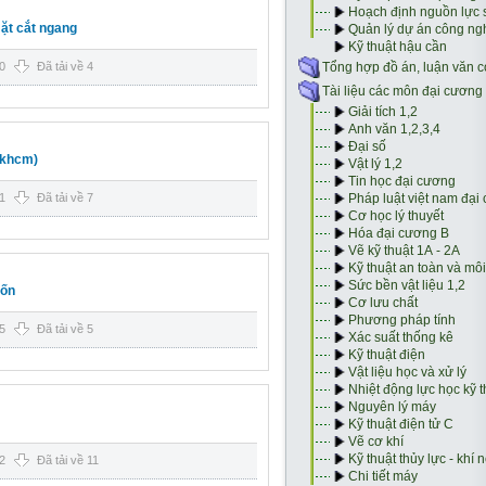
mặt cắt ngang
0
Đã tải về 4
bkhcm)
1
Đã tải về 7
uốn
5
Đã tải về 5
2
Đã tải về 11