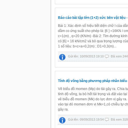
Báo cáo bài tập lớn (1+2) sức bền vật liệu - 
Bài 1: Xác định số hiệu tiết diện chữ I của d
dầm co ứng suất cho phép là: [6 ] =16KN / cm2
c=1(m) , q=20 (KN/m) -Bài 2: Tìm đường kính tr
có [6] = 16 kN/cm2 và bỏ qua trọng lượng của 
1 số liệu: b=c=a=0,2(m) ; D1=0,3(m)...
Gửi lên: 10/09/2013 19:10
Đã xem 244
Tính độ võng bằng phương pháp nhân biểu
Vẽ biểu đồ momen (Mp) do tải gây ra. Chia 
tính độ võng, ta bỏ hết tải trọng và đặt vào tạ
vẽ biểu đồ momen (Mk) do lực đơn vị gây ra. Đ
vào tại đó momen đơn vị Mk=1,có chiều tự c
gây ra.
Gửi lên: 09/09/2013 19:54
Đã xem 318