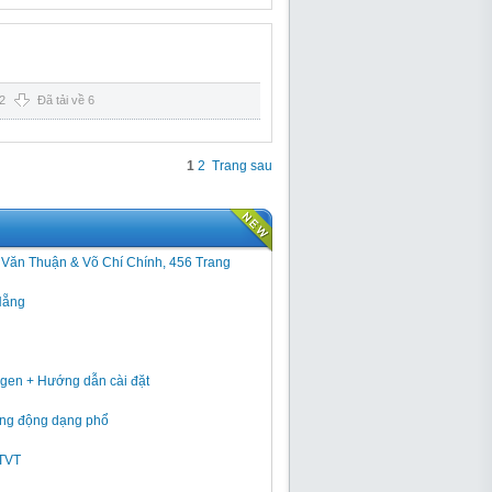
2
Đã tải về 6
1
2
Trang sau
h Văn Thuận & Võ Chí Chính, 456 Trang
Nẵng
gen + Hướng dẫn cài đặt
 rung động dạng phổ
GTVT