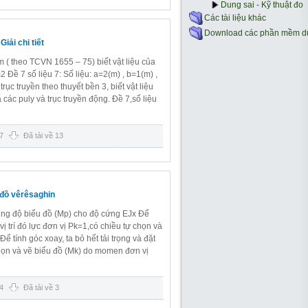
Giải chi tiết
ầm ( theo TCVN 1655 – 75) biết vật liệu của
 Đề 7 số liệu 7: Số liệu: a=2(m) , b=1(m) ,
ục truyền theo thuyết bền 3, biết vật liệu
các puly và trục truyền động. Đề 7,số liệu
7
Đã tải về 13
 đồ vêrêsaghin
tung độ biểu đồ (Mp) cho độ cứng EJx Để
i vị trí đó lực đơn vị Pk=1,có chiều tự chọn và
ể tính góc xoay, ta bỏ hết tải trọng và đặt
họn và vẽ biểu đồ (Mk) do momen đơn vị
4
Đã tải về 3