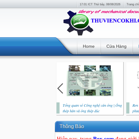
17:01 ICT Thứ bảy, 08/08/2026
Trang ch
Home
Cửa Hàng
Tổng quan về Công nghệ cán ống | Ống
Ren 
thép hàn và ống thép đúc
phươ
Thông Báo
Hiện nay, trang
Box.com
đang giới 