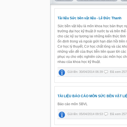
Tài liệu Sức bền vật liệu - Lê Đức Thanh
Sức bền vật liệu là môn khoa học bán thực ng
trường đại học kỹ thuật ở nước ta và trên thế 
cho các kỹ sư tương lai những kiến thức tính
ổn định trong và ngoài giới hạn đàn hồi trên
Cơ học lý thuyết, Cơ học chất lỏng và các kho
những vấn đề của thực tiễn liên quan tới các 
phục vụ cho việc nghiên cứu các môn học chu
nhau của khoa học kỹ thuật.
Gửi lên: 30/04/2014 06:39
Đã xem 257
TÀI LIỆU BÁO CÁO MÔN SỨC BỀN VẬT LI
Báo cáo môn SBVL
Gửi lên: 05/04/2014 09:53
Đã xem 257