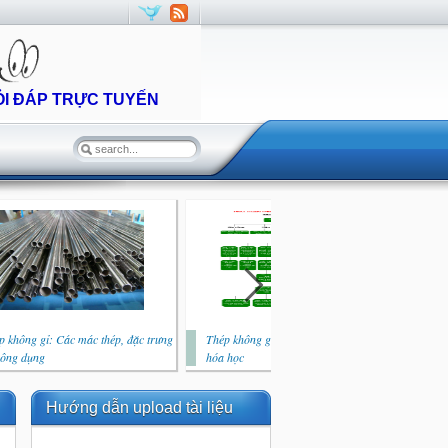
ỎI ĐÁP TRỰC TUYẾN
p không gỉ: Các mác thép, đặc trưng
Thép không gỉ: Vai trò của các nguyên tố
Thé
công dụng
hóa học
quy
Hướng dẫn upload tài liệu