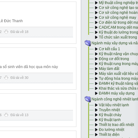
: Lê Đức Thanh
2
Đã tải về 18
a số sinh viên đã học qua môn này
7
Đã tải về 30
6
Đã tải về 13