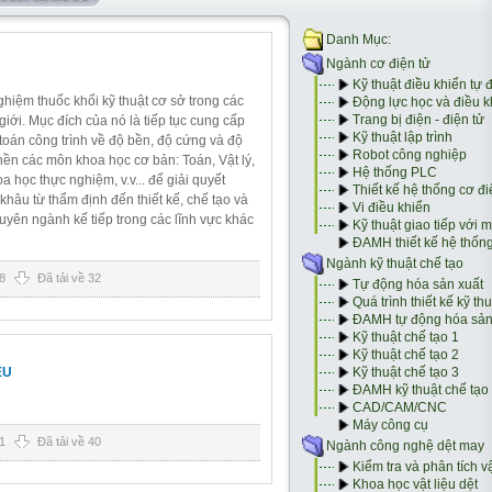
hiệm thuốc khối kỹ thuật cơ sở trong các
giới. Mục đích của nó là tiếp tục cung cấp
 toán công trình về độ bền, độ cứng và độ
 nền các môn khoa học cơ bản: Toán, Vật lý,
a học thực nghiệm, v.v... để giải quyết
khâu từ thẩm định đến thiết kế, chế tạo và
yên ngành kế tiếp trong các lĩnh vực khác
8
Đã tải về 32
ỆU
1
Đã tải về 40