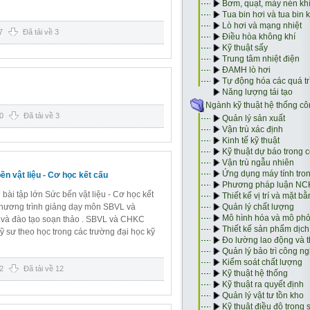
7
Đã tải về 3
0
Đã tải về 3
ền vật liệu - Cơ học kết cấu
bài tập lớn Sức bến vật liệu - Cơ học kết
hương trình giảng dạy môn SBVL và
 và đào tạo soạn thảo . SBVL và CHKC
ỹ sư theo học trong các trường đại học kỹ
2
Đã tải về 12