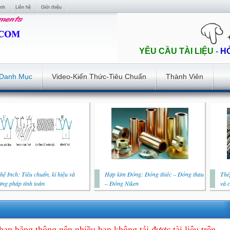
ính
Liên hệ
Giới thiệu
YÊU CẦU TÀI LIỆU
-
H
Danh Mục
Video-Kiến Thức-Tiêu Chuẩn
Thành Viên
hệ Inch: Tiêu chuẩn, kí hiệu và
Hợp kim Đồng: Đồng thiếc – Đồng thau
Thé
ng pháp tính toán
– Đồng Niken
và 
hạn băng thông nên nhiều bạn không tải được tài liệu trên