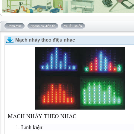
Danh Mục
Ngành cơ điện tử
Vi điều khiển
Mạch nhảy theo điệu nhạc
MẠCH NHẢY THEO NHẠC
Linh kiện: