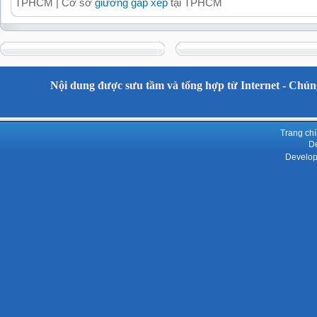
TPHCM | Cơ sở
giường gấp xếp
tại TPHCM
Nội dung được sưu tầm và tổng hợp từ Internet - Chúng
Trang ch
De
Develop