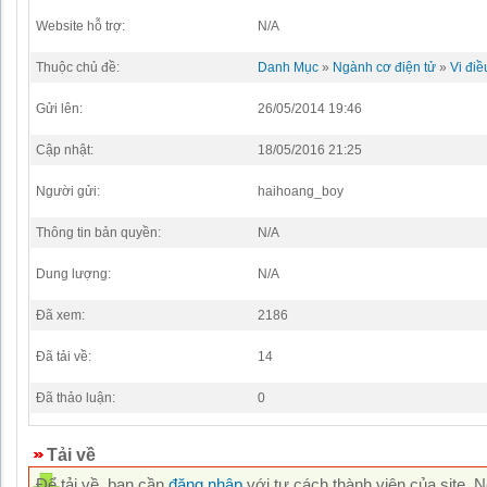
Website hỗ trợ:
N/A
Thuộc chủ đề:
Danh Mục
»
Ngành cơ điện tử
»
Vi điề
Gửi lên:
26/05/2014 19:46
Cập nhật:
18/05/2016 21:25
Người gửi:
haihoang_boy
Thông tin bản quyền:
N/A
Dung lượng:
N/A
Đã xem:
2186
Đã tải về:
14
Đã thảo luận:
0
Tải về
Để tải về, bạn cần
đăng nhập
với tư cách thành viên của site. 