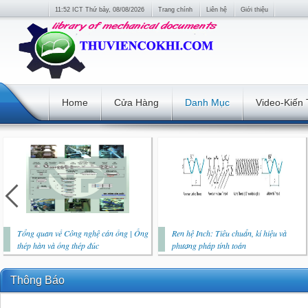
11:52 ICT Thứ bảy, 08/08/2026
Trang chính
Liên hệ
Giới thiệu
Home
Cửa Hàng
Danh Mục
Video-Kiến
Tổng quan về Công nghệ cán ống | Ống
Ren hệ Inch: Tiêu chuẩn, kí hiệu và
thép hàn và ống thép đúc
phương pháp tính toán
Thông Báo