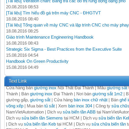
[Tài liệu] Vibration chart: Bảng tra các đồ thị rung động dạng phổ
20.08.2016 08:53
[Tài liệu] Tìm hiểu đồ gá trên máy CNC - ĐHGTVT
18.08.2016 08:40
[Tài liệu] Tổng quan về máy CNC và lập trình CNC cho máy phay
18.08.2016 08:25
Giáo trình Maintenance Engineering Handbook
16.08.2016 08:43
Strategic Six Sigma - Best Practices from the Executive Suite
15.08.2016 04:54
Handbook On Green Productivity
15.08.2016 04:49
Text Link
Cửa hàng bán
giường inox
Nội Thất Đại Thành | Mẫu
giường sắt
Thành | Bán
giường inox
Đại Thành | Nơi bán
giường sắt 1m2
| B
giường gấp,
giường sắt
| Cửa hàng
bàn inox chữ nhật
| Bán
ghế 
võng xếp
| Mua bán
tủ sắt
| Xem
bàn inox 304
| Công ty
sửa chữa
NamVietAutomation | Dịch vụ
sửa biến tần ABB
tại NamVietAutom
Dịch vụ
sửa biến tần Siemens
tại HCM | Dịch vụ
sửa biến tần Ke
| Dịch vụ
sửa biến tần Keb
tại HCM | Dịch vụ
sửa chữa biến tần
t