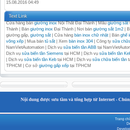
15.08.2016 04:49
Text Link
Cửa hàng bán
giường inox
Nội Thất Đại Thành | Mẫu
giường sắt
Thành | Bán
giường inox
Đại Thành | Nơi bán
giường sắt 1m2
| B
giường gấp,
giường sắt
| Cửa hàng
bàn inox chữ nhật
| Bán
ghế 
võng xếp
| Mua bán
tủ sắt
| Xem
bàn inox 304
| Công ty
sửa chữa
NamVietAutomation | Dịch vụ
sửa biến tần ABB
tại NamVietAutom
Dịch vụ
sửa biến tần Siemens
tại HCM | Dịch vụ
sửa biến tần Ke
| Dịch vụ
sửa biến tần Keb
tại HCM | Dịch vụ
sửa chữa biến tần
t
TPHCM | Cơ sở
giường gấp xếp
tại TPHCM
Nội dung được sưu tầm và tổng hợp từ Internet - Chúng
Trang ch
De
Develop