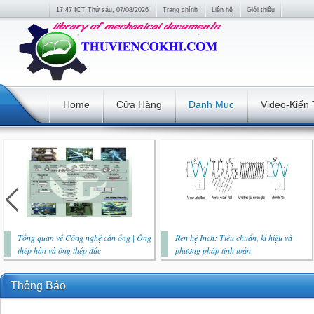
17:47 ICT Thứ sáu, 07/08/2026
Trang chính
Liên hệ
Giới thiệu
Home
Cửa Hàng
Danh Mục
Video-Kiến
Tổng quan về Công nghệ cán ống | Ống
Ren hệ Inch: Tiêu chuẩn, kí hiệu và
thép hàn và ống thép đúc
phương pháp tính toán
Thông Báo