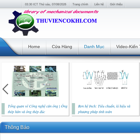
03:30 ICT Thứ sáu, 07/08/2026
Trang chính
Liên hệ
Giới thiệu
Home
Cửa Hàng
Danh Mục
Video-Kiến
Tổng quan về Công nghệ cán ống | Ống
Ren hệ Inch: Tiêu chuẩn, kí hiệu và
thép hàn và ống thép đúc
phương pháp tính toán
Thông Báo