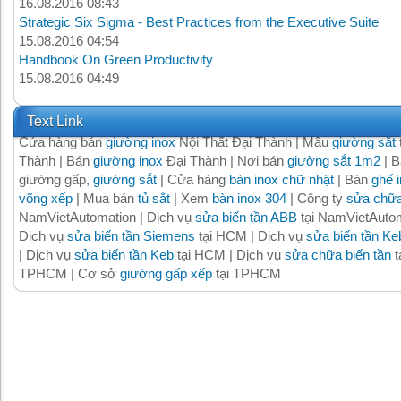
16.08.2016 08:43
Strategic Six Sigma - Best Practices from the Executive Suite
15.08.2016 04:54
Handbook On Green Productivity
15.08.2016 04:49
Text Link
Cửa hàng bán
giường inox
Nội Thất Đại Thành | Mẫu
giường sắt
Thành | Bán
giường inox
Đại Thành | Nơi bán
giường sắt 1m2
| B
giường gấp,
giường sắt
| Cửa hàng
bàn inox chữ nhật
| Bán
ghế 
võng xếp
| Mua bán
tủ sắt
| Xem
bàn inox 304
| Công ty
sửa chữa
NamVietAutomation | Dịch vụ
sửa biến tần ABB
tại NamVietAutom
Dịch vụ
sửa biến tần Siemens
tại HCM | Dịch vụ
sửa biến tần Ke
| Dịch vụ
sửa biến tần Keb
tại HCM | Dịch vụ
sửa chữa biến tần
t
TPHCM | Cơ sở
giường gấp xếp
tại TPHCM