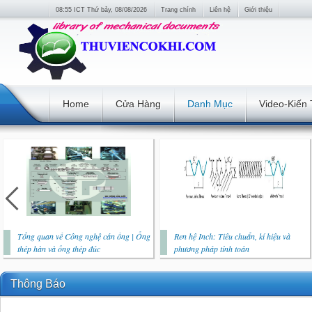
08:55 ICT Thứ bảy, 08/08/2026
Trang chính
Liên hệ
Giới thiệu
Home
Cửa Hàng
Danh Mục
Video-Kiến
Tổng quan về Công nghệ cán ống | Ống
Ren hệ Inch: Tiêu chuẩn, kí hiệu và
thép hàn và ống thép đúc
phương pháp tính toán
Thông Báo