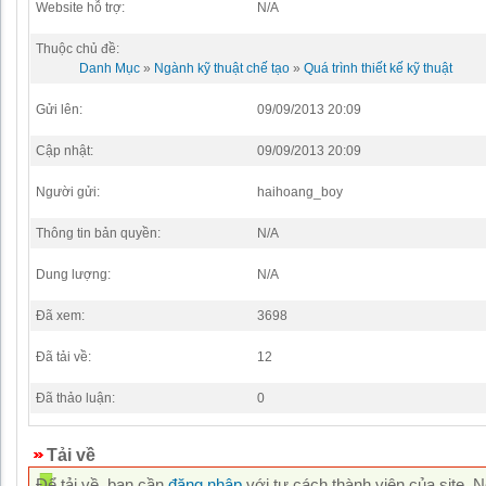
Website hỗ trợ:
N/A
Thuộc chủ đề:
Danh Mục
»
Ngành kỹ thuật chế tạo
»
Quá trình thiết kế kỹ thuật
Gửi lên:
09/09/2013 20:09
Cập nhật:
09/09/2013 20:09
Người gửi:
haihoang_boy
Thông tin bản quyền:
N/A
Dung lượng:
N/A
Đã xem:
3698
Đã tải về:
12
Đã thảo luận:
0
Tải về
Để tải về, bạn cần
đăng nhập
với tư cách thành viên của site. 