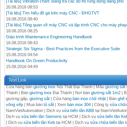
[Tài liệu] Vibration chart: Bảng tra các đồ thị rung động dạng phổ
20.08.2016 08:53
[Tài liệu] Tìm hiểu đồ gá trên máy CNC - ĐHGTVT
18.08.2016 08:40
[Tài liệu] Tổng quan về máy CNC và lập trình CNC cho máy phay
18.08.2016 08:25
Giáo trình Maintenance Engineering Handbook
16.08.2016 08:43
Strategic Six Sigma - Best Practices from the Executive Suite
15.08.2016 04:54
Handbook On Green Productivity
15.08.2016 04:49
Text Link
Cửa hàng bán
giường inox
Nội Thất Đại Thành | Mẫu
giường sắt
Thành | Bán
giường inox
Đại Thành | Nơi bán
giường sắt 1m2
| B
giường gấp,
giường sắt
| Cửa hàng
bàn inox chữ nhật
| Bán
ghế 
võng xếp
| Mua bán
tủ sắt
| Xem
bàn inox 304
| Công ty
sửa chữa
NamVietAutomation | Dịch vụ
sửa biến tần ABB
tại NamVietAutom
Dịch vụ
sửa biến tần Siemens
tại HCM | Dịch vụ
sửa biến tần Ke
| Dịch vụ
sửa biến tần Keb
tại HCM | Dịch vụ
sửa chữa biến tần
t