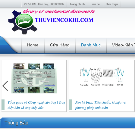
22:51 ICT Thứ bảy, 08/08/2026
Trang chính
Liên hệ
Giới thiệu
Home
Cửa Hàng
Danh Mục
Video-Kiến
Tổng quan về Công nghệ cán ống | Ống
Ren hệ Inch: Tiêu chuẩn, kí hiệu và
thép hàn và ống thép đúc
phương pháp tính toán
Thông Báo