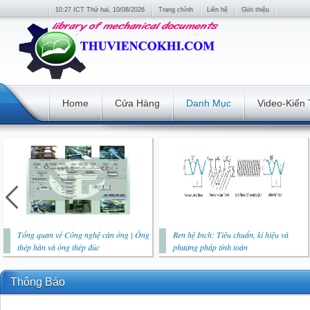
10:27 ICT Thứ hai, 10/08/2026
Trang chính
Liên hệ
Giới thiệu
Home
Cửa Hàng
Danh Mục
Video-Kiến
Tổng quan về Công nghệ cán ống | Ống
Ren hệ Inch: Tiêu chuẩn, kí hiệu và
thép hàn và ống thép đúc
phương pháp tính toán
Thông Báo