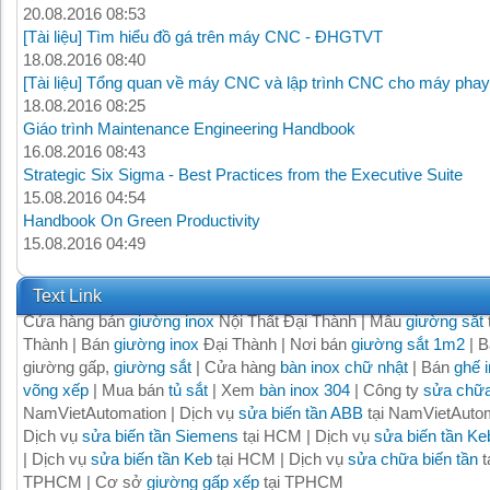
20.08.2016 08:53
[Tài liệu] Tìm hiểu đồ gá trên máy CNC - ĐHGTVT
18.08.2016 08:40
[Tài liệu] Tổng quan về máy CNC và lập trình CNC cho máy phay
18.08.2016 08:25
Giáo trình Maintenance Engineering Handbook
16.08.2016 08:43
Strategic Six Sigma - Best Practices from the Executive Suite
15.08.2016 04:54
Handbook On Green Productivity
15.08.2016 04:49
Text Link
Cửa hàng bán
giường inox
Nội Thất Đại Thành | Mẫu
giường sắt
Thành | Bán
giường inox
Đại Thành | Nơi bán
giường sắt 1m2
| B
giường gấp,
giường sắt
| Cửa hàng
bàn inox chữ nhật
| Bán
ghế 
võng xếp
| Mua bán
tủ sắt
| Xem
bàn inox 304
| Công ty
sửa chữa
NamVietAutomation | Dịch vụ
sửa biến tần ABB
tại NamVietAutom
Dịch vụ
sửa biến tần Siemens
tại HCM | Dịch vụ
sửa biến tần Ke
| Dịch vụ
sửa biến tần Keb
tại HCM | Dịch vụ
sửa chữa biến tần
t
TPHCM | Cơ sở
giường gấp xếp
tại TPHCM