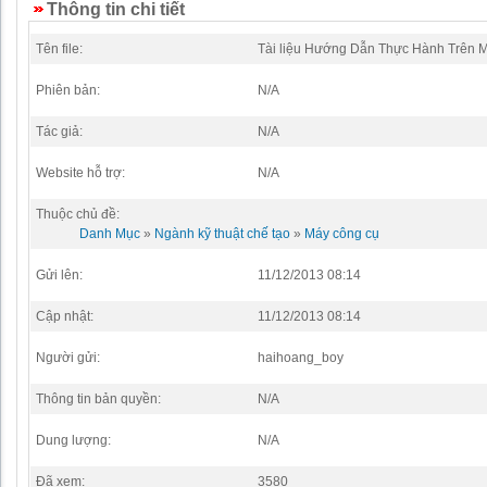
Thông tin chi tiết
Tên file:
Tài liệu Hướng Dẫn Thực Hành Trên M
Phiên bản:
N/A
Tác giả:
N/A
Website hỗ trợ:
N/A
Thuộc chủ đề:
Danh Mục
»
Ngành kỹ thuật chế tạo
»
Máy công cụ
Gửi lên:
11/12/2013 08:14
Cập nhật:
11/12/2013 08:14
Người gửi:
haihoang_boy
Thông tin bản quyền:
N/A
Dung lượng:
N/A
Đã xem:
3580