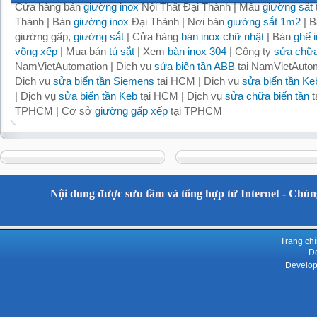
Cửa hàng bán
giường inox
Nội Thất Đại Thành | Mẫu
giường sắt
Thành | Bán
giường inox
Đại Thành | Nơi bán
giường sắt 1m2
| B
giường gấp,
giường sắt
| Cửa hàng
bàn inox chữ nhật
| Bán
ghế 
võng xếp
| Mua bán
tủ sắt
| Xem
bàn inox 304
| Công ty
sửa chữa
NamVietAutomation | Dịch vụ
sửa biến tần ABB
tại NamVietAutom
Dịch vụ
sửa biến tần Siemens
tại HCM | Dịch vụ
sửa biến tần Ke
| Dịch vụ
sửa biến tần Keb
tại HCM | Dịch vụ
sửa chữa biến tần
t
TPHCM | Cơ sở
giường gấp xếp
tại TPHCM
Nội dung được sưu tầm và tổng hợp từ Internet - Chúng
Trang ch
De
Develop