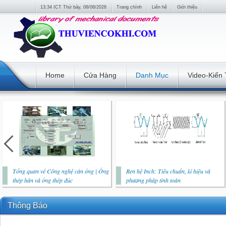
13:34 ICT Thứ bảy, 08/08/2026
Trang chính
Liên hệ
Giới thiệu
Home
Cửa Hàng
Danh Mục
Video-Kiến
Tổng quan về Công nghệ cán ống | Ống
Ren hệ Inch: Tiêu chuẩn, kí hiệu và
thép hàn và ống thép đúc
phương pháp tính toán
Thông Báo