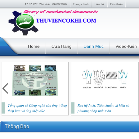
17:07 ICT Chủ nhật, 09/08/2026
Trang chính
Liên hệ
Giới thiệu
Home
Cửa Hàng
Danh Mục
Video-Kiến
Tổng quan về Công nghệ cán ống | Ống
Ren hệ Inch: Tiêu chuẩn, kí hiệu và
thép hàn và ống thép đúc
phương pháp tính toán
Thông Báo