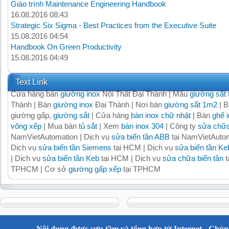
Giáo trình Maintenance Engineering Handbook
16.08.2016 08:43
Strategic Six Sigma - Best Practices from the Executive Suite
15.08.2016 04:54
Handbook On Green Productivity
15.08.2016 04:49
Text Link
Cửa hàng bán
giường inox
Nội Thất Đại Thành | Mẫu
giường sắt
Thành | Bán
giường inox
Đại Thành | Nơi bán
giường sắt 1m2
| B
giường gấp,
giường sắt
| Cửa hàng
bàn inox chữ nhật
| Bán
ghế 
võng xếp
| Mua bán
tủ sắt
| Xem
bàn inox 304
| Công ty
sửa chữa
NamVietAutomation | Dịch vụ
sửa biến tần ABB
tại NamVietAutom
Dịch vụ
sửa biến tần Siemens
tại HCM | Dịch vụ
sửa biến tần Ke
| Dịch vụ
sửa biến tần Keb
tại HCM | Dịch vụ
sửa chữa biến tần
t
TPHCM | Cơ sở
giường gấp xếp
tại TPHCM
Nội dung được sưu tầm và tổng hợp từ Internet - Chúng