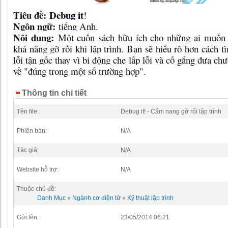
Tiêu đề:
Debug it
!
Ngôn ngữ:
tiếng Anh.
Nội dung:
Một cuốn sách hữu ích cho những ai muốn c
khả năng gỡ rối khi lập trình. Bạn sẽ hiểu rõ hơn cách t
lỗi tận gốc thay vì bị động che lấp lỗi và cố gắng đưa chư
về "đúng trong một số trường hợp".
Thông tin chi tiết
Tên file:
Debug it! - Cẩm nang gỡ rối lập trình
Phiên bản:
N/A
Tác giả:
N/A
Website hỗ trợ:
N/A
Thuộc chủ đề:
Danh Mục
»
Ngành cơ điện tử
»
Kỹ thuật lập trình
Gửi lên:
23/05/2014 06:21