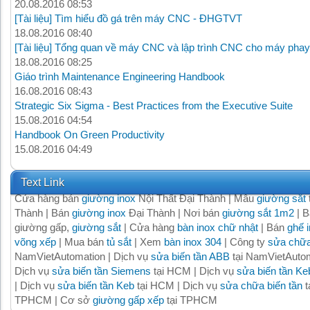
20.08.2016 08:53
[Tài liệu] Tìm hiểu đồ gá trên máy CNC - ĐHGTVT
18.08.2016 08:40
[Tài liệu] Tổng quan về máy CNC và lập trình CNC cho máy phay
18.08.2016 08:25
Giáo trình Maintenance Engineering Handbook
16.08.2016 08:43
Strategic Six Sigma - Best Practices from the Executive Suite
15.08.2016 04:54
Handbook On Green Productivity
15.08.2016 04:49
Text Link
Cửa hàng bán
giường inox
Nội Thất Đại Thành | Mẫu
giường sắt
Thành | Bán
giường inox
Đại Thành | Nơi bán
giường sắt 1m2
| B
giường gấp,
giường sắt
| Cửa hàng
bàn inox chữ nhật
| Bán
ghế 
võng xếp
| Mua bán
tủ sắt
| Xem
bàn inox 304
| Công ty
sửa chữa
NamVietAutomation | Dịch vụ
sửa biến tần ABB
tại NamVietAutom
Dịch vụ
sửa biến tần Siemens
tại HCM | Dịch vụ
sửa biến tần Ke
| Dịch vụ
sửa biến tần Keb
tại HCM | Dịch vụ
sửa chữa biến tần
t
TPHCM | Cơ sở
giường gấp xếp
tại TPHCM