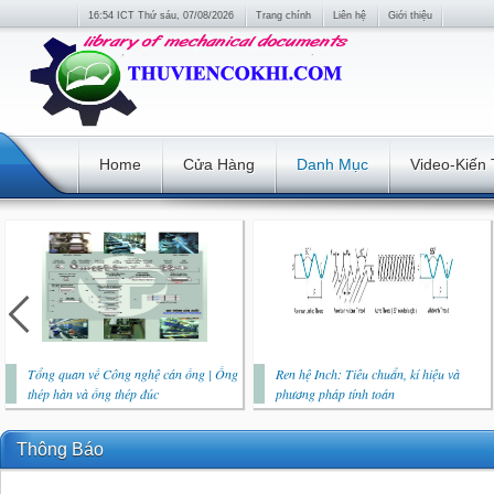
16:54 ICT Thứ sáu, 07/08/2026
Trang chính
Liên hệ
Giới thiệu
Home
Cửa Hàng
Danh Mục
Video-Kiến
Tổng quan về Công nghệ cán ống | Ống
Ren hệ Inch: Tiêu chuẩn, kí hiệu và
thép hàn và ống thép đúc
phương pháp tính toán
Thông Báo