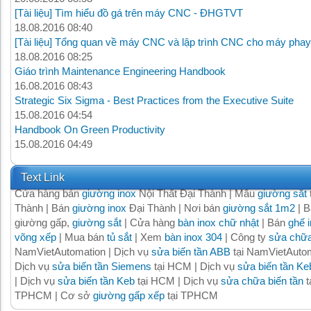
[Tài liệu] Tìm hiểu đồ gá trên máy CNC - ĐHGTVT
18.08.2016 08:40
[Tài liệu] Tổng quan về máy CNC và lập trình CNC cho máy phay
18.08.2016 08:25
Giáo trình Maintenance Engineering Handbook
16.08.2016 08:43
Strategic Six Sigma - Best Practices from the Executive Suite
15.08.2016 04:54
Handbook On Green Productivity
15.08.2016 04:49
Text Link
Cửa hàng bán
giường inox
Nội Thất Đại Thành | Mẫu
giường sắt
Thành | Bán
giường inox
Đại Thành | Nơi bán
giường sắt 1m2
| B
giường gấp,
giường sắt
| Cửa hàng
bàn inox chữ nhật
| Bán
ghế 
võng xếp
| Mua bán
tủ sắt
| Xem
bàn inox 304
| Công ty
sửa chữa
NamVietAutomation | Dịch vụ
sửa biến tần ABB
tại NamVietAutom
Dịch vụ
sửa biến tần Siemens
tại HCM | Dịch vụ
sửa biến tần Ke
| Dịch vụ
sửa biến tần Keb
tại HCM | Dịch vụ
sửa chữa biến tần
t
TPHCM | Cơ sở
giường gấp xếp
tại TPHCM