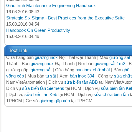
Giáo trình Maintenance Engineering Handbook
16.08.2016 08:43
Strategic Six Sigma - Best Practices from the Executive Suite
15.08.2016 04:54
Handbook On Green Productivity
15.08.2016 04:49
Text Link
Cửa hàng bán
giường inox
Nội Thất Đại Thành | Mẫu
giường sắt
Thành | Bán
giường inox
Đại Thành | Nơi bán
giường sắt 1m2
| B
giường gấp,
giường sắt
| Cửa hàng
bàn inox chữ nhật
| Bán
ghế 
võng xếp
| Mua bán
tủ sắt
| Xem
bàn inox 304
| Công ty
sửa chữa
NamVietAutomation | Dịch vụ
sửa biến tần ABB
tại NamVietAutom
Dịch vụ
sửa biến tần Siemens
tại HCM | Dịch vụ
sửa biến tần Ke
| Dịch vụ
sửa biến tần Keb
tại HCM | Dịch vụ
sửa chữa biến tần
t
TPHCM | Cơ sở
giường gấp xếp
tại TPHCM