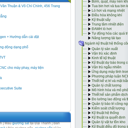
h Văn Thuận & Võ Chí Chính, 456 Trang
Nẵng
gen + Hướng dẫn cài đặt
 rung động dạng phổ
GTVT
 CNC cho máy phay, máy tiện
ok
Executive Suite
nh | Mẫu
giường sắt
tại Đại Thành | Bán