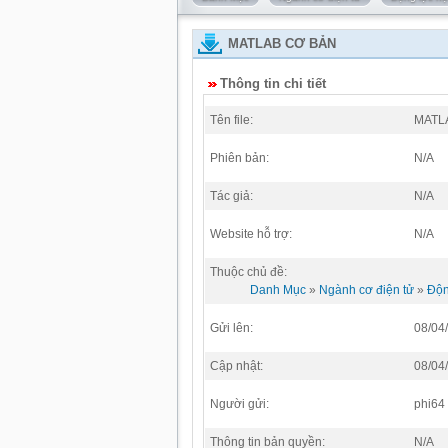
MATLAB CƠ BẢN
Thông tin chi tiết
Tên file:
MATL
Phiên bản:
N/A
Tác giả:
N/A
Website hỗ trợ:
N/A
Thuộc chủ đề:
Danh Mục
»
Ngành cơ điện tử
»
Độn
Gửi lên:
08/04
Cập nhật:
08/04
Người gửi:
phi64
Thông tin bản quyền:
N/A