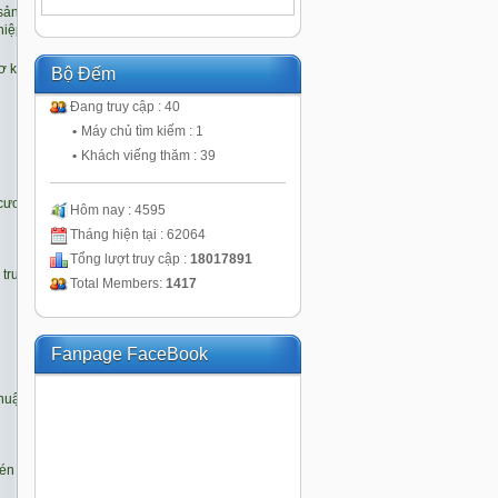
Bộ Đếm
Đang truy cập : 40
•
Máy chủ tìm kiếm : 1
•
Khách viếng thăm : 39
Hôm nay : 4595
Tháng hiện tại : 62064
Tổng lượt truy cập :
18017891
Total Members:
1417
Fanpage FaceBook