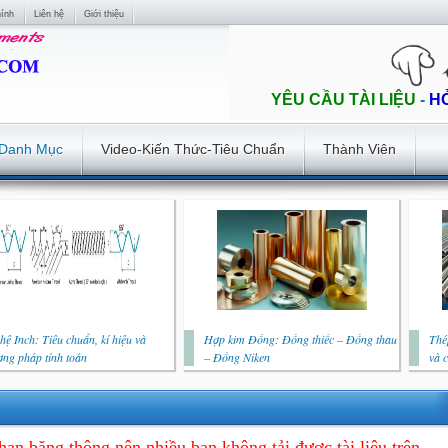
hính
Liên hệ
Giới thiệu
YÊU CẦU TÀI LIỆU
-
H
Danh Mục
Video-Kiến Thức-Tiêu Chuẩn
Thành Viên
hệ Inch: Tiêu chuẩn, kí hiệu và
Hợp kim Đồng: Đồng thiếc – Đồng thau
Thé
ng pháp tính toán
– Đồng Niken
và 
hạn băng thông nên nhiều bạn không tải được tài liệu trên