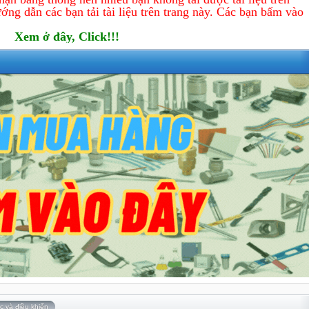
ớng dẫn các bạn tải tài liệu trên trang này. Các bạn bấm vào
Xem ở đây, Click!!!
c và điều khiển