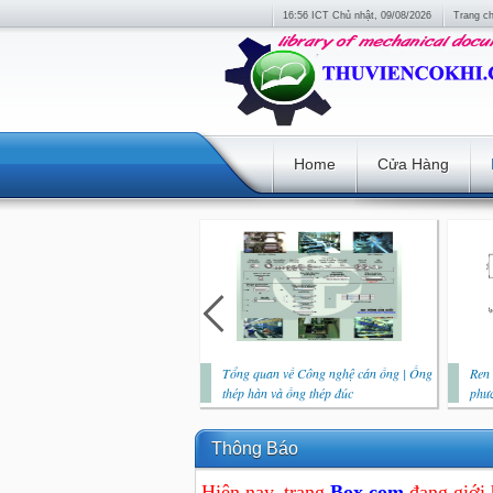
16:56 ICT Chủ nhật, 09/08/2026
Trang c
Home
Cửa Hàng
Tổng quan về Công nghệ cán ống | Ống
Ren 
thép hàn và ống thép đúc
phươ
Thông Báo
Hiện nay, trang
Box.com
đang giới 