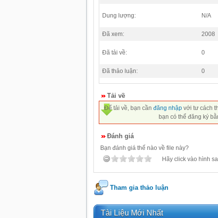
Dung lượng:
N/A
Đã xem:
2008
Đã tải về:
0
Đã thảo luận:
0
Tải về
Để tải về, bạn cần
đăng nhập
với tư cách t
bạn có thể đăng ký bằ
Đánh giá
Bạn đánh giá thế nào về file này?
Hãy click vào hình sa
Tham gia thảo luận
Tài Liệu Mới Nhất