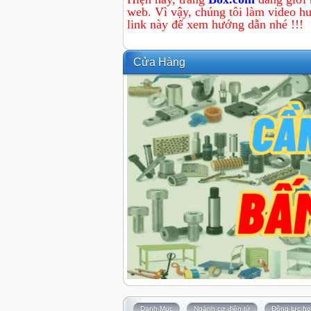
web. Vì vậy, chúng tôi làm video hư
link này để xem hướng dẫn nhé !!!
Cửa Hàng
Danh Mục
Ngành cơ điện tử
Động lực họ