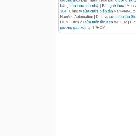
giường inox
Đại Thành | Nơi bán
giường sắt 
hàng
bàn inox chữ nhật
| Bán
ghế inox
| Mua
304
| Công ty
sửa chữa biến tần
NamVietAutom
NamVietAutomation | Dịch vụ
sửa biến tần S
HCM | Dịch vụ
sửa biến tần Keb
tại HCM | Dị
giường gấp xếp
tại TPHCM