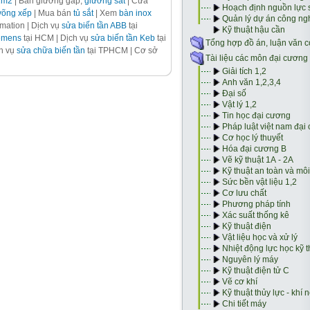
1m2
| Bán giường gấp,
giường sắt
| Cửa
võng xếp
| Mua bán
tủ sắt
| Xem
bàn inox
ation | Dịch vụ
sửa biến tần ABB
tại
iemens
tại HCM | Dịch vụ
sửa biến tần Keb
tại
ch vụ
sửa chữa biến tần
tại TPHCM | Cơ sở