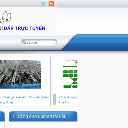
ỎI ĐÁP TRỰC TUYẾN
p không gỉ: Các mác thép, đặc trưng
Thép không gỉ: Vai trò của các nguyên tố
Thé
công dụng
hóa học
quy
Hướng dẫn upload tài liệu