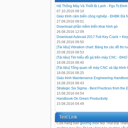
Hệ Thống Máy Và Thiết Bị Lạnh - Pgs.Ts.Đin
07.10.2016 09:10
Giáo trình cảm biến công nghiệp - ĐHBK Đà 
27.09.2016 09:01
Download phần mềm triển khai hình gò
26.08.2016 12:09
Download Autocad 2017 Full Key Crack + Key
25.08.2016 09:50
[Tài liệu] Vibration chart: Bảng tra các đồ thị
20.08.2016 08:53
[Tài liệu] Tìm hiểu đồ gá trên máy CNC - ĐH
18.08.2016 08:40
[Tài liệu] Tổng quan về máy CNC và lập trình
18.08.2016 08:25
Giáo trình Maintenance Engineering Handbo
16.08.2016 08:43
Strategic Six Sigma - Best Practices from the 
15.08.2016 04:54
Handbook On Green Productivity
15.08.2016 04:49
Text Link
Cửa hàng bán
giường inox
Nội Thất Đại Thà