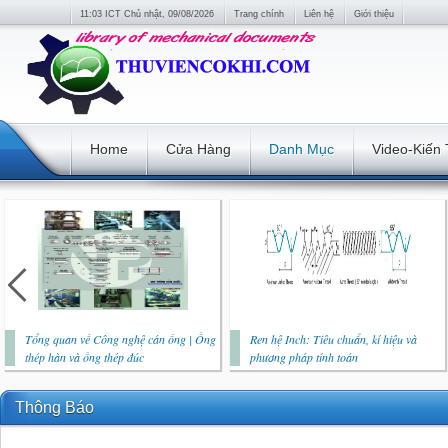
11:03 ICT Chủ nhật, 09/08/2026
Trang chính
Liên hệ
Giới thiệu
Home
Cửa Hàng
Danh Mục
Video-Kiến
Tổng quan về Công nghệ cán ống | Ống
Ren hệ Inch: Tiêu chuẩn, kí hiệu và
thép hàn và ống thép đúc
phương pháp tính toán
Thông Báo