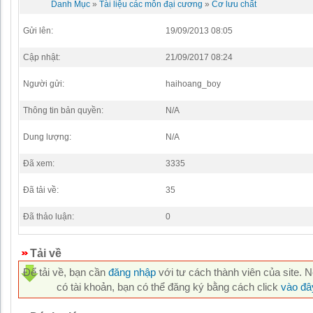
Danh Mục
»
Tài liệu các môn đại cương
»
Cơ lưu chất
Gửi lên:
19/09/2013 08:05
Cập nhật:
21/09/2017 08:24
Người gửi:
haihoang_boy
Thông tin bản quyền:
N/A
Dung lượng:
N/A
Đã xem:
3335
Đã tải về:
35
Đã thảo luận:
0
Tải về
Để tải về, bạn cần
đăng nhập
với tư cách thành viên của site. 
có tài khoản, bạn có thể đăng ký bằng cách click
vào đâ