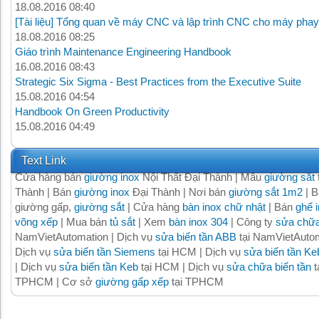
18.08.2016 08:40
[Tài liệu] Tổng quan về máy CNC và lập trình CNC cho máy phay
18.08.2016 08:25
Giáo trình Maintenance Engineering Handbook
16.08.2016 08:43
Strategic Six Sigma - Best Practices from the Executive Suite
15.08.2016 04:54
Handbook On Green Productivity
15.08.2016 04:49
Text Link
Cửa hàng bán
giường inox
Nội Thất Đại Thành | Mẫu
giường sắt
Thành | Bán
giường inox
Đại Thành | Nơi bán
giường sắt 1m2
| B
giường gấp,
giường sắt
| Cửa hàng
bàn inox chữ nhật
| Bán
ghế 
võng xếp
| Mua bán
tủ sắt
| Xem
bàn inox 304
| Công ty
sửa chữa
NamVietAutomation | Dịch vụ
sửa biến tần ABB
tại NamVietAutom
Dịch vụ
sửa biến tần Siemens
tại HCM | Dịch vụ
sửa biến tần Ke
| Dịch vụ
sửa biến tần Keb
tại HCM | Dịch vụ
sửa chữa biến tần
t
TPHCM | Cơ sở
giường gấp xếp
tại TPHCM