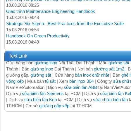
18.08.2016 08:25
Giáo trình Maintenance Engineering Handbook
16.08.2016 08:43
Strategic Six Sigma - Best Practices from the Executive Suite
15.08.2016 04:54
Handbook On Green Productivity
15.08.2016 04:49
Text Link
Cửa hàng bán
giường inox
Nội Thất Đại Thành | Mẫu
giường sắt
Thành | Bán
giường inox
Đại Thành | Nơi bán
giường sắt 1m2
| B
giường gấp,
giường sắt
| Cửa hàng
bàn inox chữ nhật
| Bán
ghế 
võng xếp
| Mua bán
tủ sắt
| Xem
bàn inox 304
| Công ty
sửa chữa
NamVietAutomation | Dịch vụ
sửa biến tần ABB
tại NamVietAutom
Dịch vụ
sửa biến tần Siemens
tại HCM | Dịch vụ
sửa biến tần Ke
| Dịch vụ
sửa biến tần Keb
tại HCM | Dịch vụ
sửa chữa biến tần
t
TPHCM | Cơ sở
giường gấp xếp
tại TPHCM