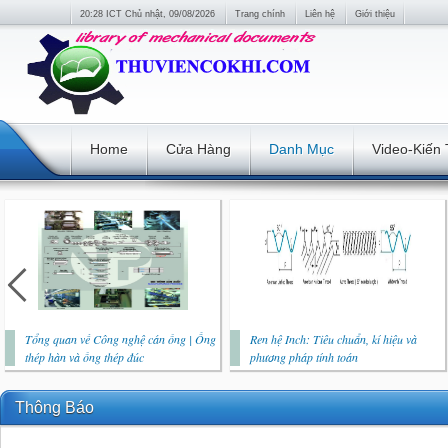
20:28 ICT Chủ nhật, 09/08/2026
Trang chính
Liên hệ
Giới thiệu
Home
Cửa Hàng
Danh Mục
Video-Kiến
Tổng quan về Công nghệ cán ống | Ống
Ren hệ Inch: Tiêu chuẩn, kí hiệu và
thép hàn và ống thép đúc
phương pháp tính toán
Thông Báo