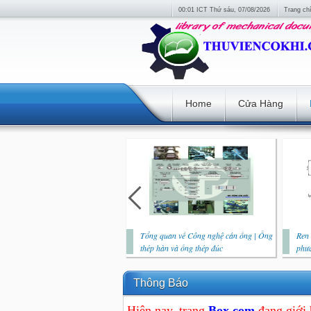
00:01 ICT Thứ sáu, 07/08/2026
Trang ch
Home
Cửa Hàng
Tổng quan về Công nghệ cán ống | Ống
Ren 
thép hàn và ống thép đúc
phươ
Thông Báo
Hiện nay, trang
Box.com
đang giới 