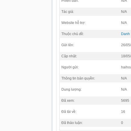
Phiên bản:
N/A
Tác giả:
N/A
Website hỗ trợ:
N/A
Thuộc chủ đề:
Danh
Gửi lên:
26/05
Cập nhật:
18/05
Người gửi:
haiho
Thông tin bản quyền:
N/A
Dung lượng:
N/A
Đã xem:
5695
Đã tải về:
16
Đã thảo luận:
0