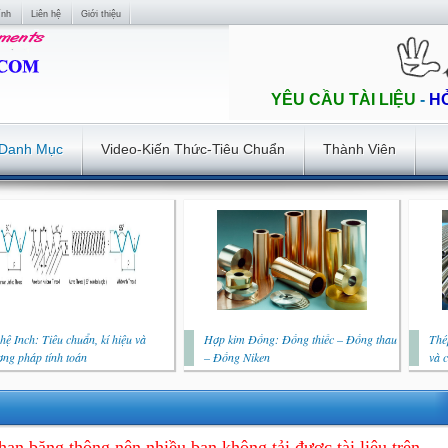
ính
Liên hệ
Giới thiệu
YÊU CẦU TÀI LIỆU
-
H
Danh Mục
Video-Kiến Thức-Tiêu Chuẩn
Thành Viên
hệ Inch: Tiêu chuẩn, kí hiệu và
Hợp kim Đồng: Đồng thiếc – Đồng thau
Thé
ng pháp tính toán
– Đồng Niken
và 
hạn băng thông nên nhiều bạn không tải được tài liệu trên