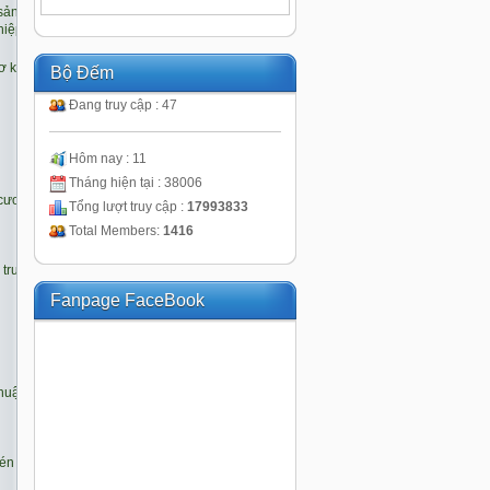
Bộ Đếm
Đang truy cập : 47
Hôm nay : 11
Tháng hiện tại : 38006
Tổng lượt truy cập :
17993833
Total Members:
1416
Fanpage FaceBook