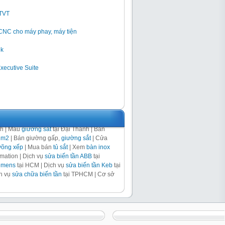
GTVT
 CNC cho máy phay, máy tiện
ok
Executive Suite
nh | Mẫu
giường sắt
tại Đại Thành | Bán
1m2
| Bán giường gấp,
giường sắt
| Cửa
võng xếp
| Mua bán
tủ sắt
| Xem
bàn inox
ation | Dịch vụ
sửa biến tần ABB
tại
iemens
tại HCM | Dịch vụ
sửa biến tần Keb
tại
ch vụ
sửa chữa biến tần
tại TPHCM | Cơ sở