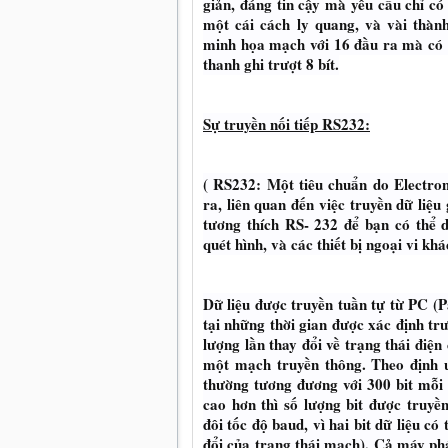
giản, đáng tin cậy mà yêu cầu chỉ c
một cái cách ly quang, và vài thành
minh họa mạch với 16 đầu ra mà có 
thanh ghi trượt 8 bít.
Sự truyền nối tiếp RS232:
( RS232: Một tiêu chuẩn do Electron
ra, liên quan đến việc truyền dữ liệu
tương thích RS- 232 để bạn có thể 
quét hình, và các thiết bị ngoại vi khá
Dữ liệu được truyền tuần tự từ PC (P
tại những thời gian được xác định trư
lượng lần thay đổi về trạng thái điện
một mạch truyền thông. Theo định 
thường tương đương với 300 bit mỗi 
cao hơn thì số lượng bit được truyề
đôi tốc độ baud, vì hai bit dữ liệu có
đổi của trạng thái mạch). Cả máy phá