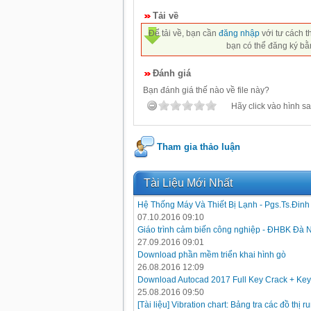
Tải về
Để tải về, bạn cần
đăng nhập
với tư cách t
bạn có thể đăng ký bằ
Đánh giá
Bạn đánh giá thế nào về file này?
Hãy click vào hình sa
Tham gia thảo luận
Tài Liệu Mới Nhất
Hệ Thống Máy Và Thiết Bị Lạnh - Pgs.Ts.Đin
07.10.2016 09:10
Giáo trình cảm biến công nghiệp - ĐHBK Đà 
27.09.2016 09:01
Download phần mềm triển khai hình gò
26.08.2016 12:09
Download Autocad 2017 Full Key Crack + Key
25.08.2016 09:50
[Tài liệu] Vibration chart: Bảng tra các đồ thị