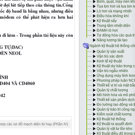
hờ đợi bit tiếp theo của thông tin.Cổng
 tốc độ baud là bằng nhau, nhưng điều
môđem có thể phát hiện ra hơn hai
u đi kèm - Trong phần tài liệu này còn
G TỰ(DAC)
ĐÈN NEOL
ÍNH
404 VÀ CD4060
42
hợp các sơ đồ mạch điện tử hay (Phần IV)