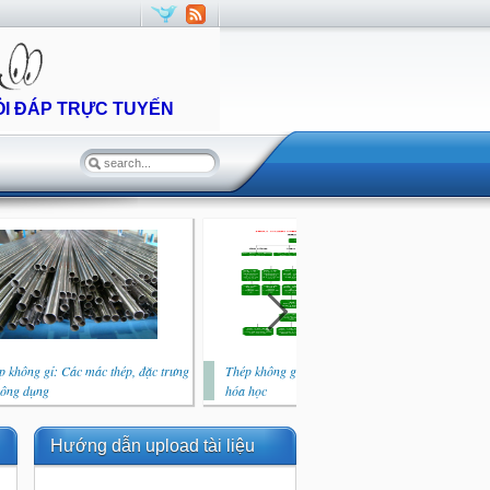
ỎI ĐÁP TRỰC TUYẾN
p không gỉ: Các mác thép, đặc trưng
Thép không gỉ: Vai trò của các nguyên tố
Thé
công dụng
hóa học
quy
Hướng dẫn upload tài liệu