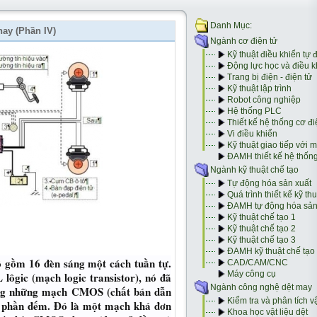
ay (Phần IV)
ộ gồm 16 đèn sáng một cách tuần tự.
L lôgic (mạch logic transistor), nó đã
ụng những mạch CMOS (chất bán dẫn
nh phần đếm. Đó là một mạch khá đơn