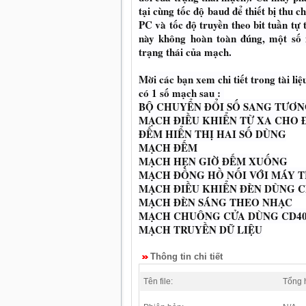
tại cùng tốc độ baud để thiết bị thu c
PC và tốc độ truyền theo bit tuần tự
này không hoàn toàn đúng, một số 
trạng thái của mạch.
Mời các bạn xem chi tiết trong tài liệ
có 1 số mạch sau :
BỘ CHUYỂN ĐỔI SỐ SANG TƯƠN
MẠCH ĐIỀU KHIỂN TỪ XA CHO 
ĐẾM HIỂN THỊ HAI SỐ DÙNG
MẠCH ĐẾM
MẠCH HẸN GIỜ ĐẾM XUỐNG
MẠCH ĐỒNG HỒ NỐI VỚI MÁY T
MẠCH ĐIỀU KHIỂN ĐÈN DÙNG CD
MẠCH ĐÈN SÁNG THEO NHẠC
MẠCH CHUÔNG CỬA DÙNG CD40
MẠCH TRUYỀN DỮ LIỆU
Thông tin chi tiết
Tên file:
Tổng 