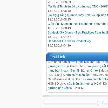
20.08.2016 08:53
[Tài liệu] Tìm hiểu đồ gá trên máy CNC - ĐH
18.08.2016 08:40
[Tài liệu] Tổng quan về máy CNC và lập trình
18.08.2016 08:25
Giáo trình Maintenance Engineering Handbo
16.08.2016 08:43
Strategic Six Sigma - Best Practices from the 
15.08.2016 04:54
Handbook On Green Productivity
15.08.2016 04:49
Text Link
Cửa hàng bán
giường inox
Nội Thất Đại Thà
giường inox
Đại Thành | Nơi bán
giường sắt 
hàng
bàn inox chữ nhật
| Bán
ghế inox
| Mua
304
| Công ty
sửa chữa biến tần
NamVietAutom
NamVietAutomation | Dịch vụ
sửa biến tần S
HCM | Dịch vụ
sửa biến tần Keb
tại HCM | Dị
giường gấp xếp
tại TPHCM