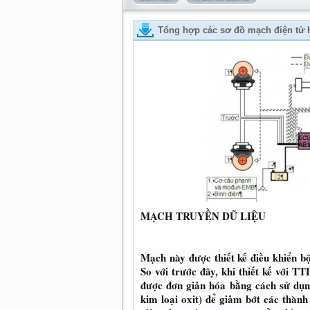
Tổng hợp các sơ đồ mạch điện tử h
MẠCH TRUYỀN DỮ LIỆU
Mạch này được thiết kế điều khiển b
So với trước đây, khi thiết kế với TT
được đơn giản hóa bằng cách sử d
kim loại oxit) để giảm bớt các thà