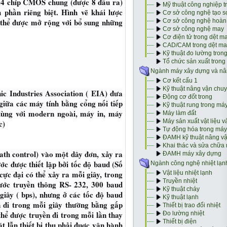
ó 4 chíp CMOS chung (được 8 đầu ra)
 phần riêng biệt. Hình vẽ khái lược
thể được mở rộng với bổ sung những
ic Industries Association ( EIA) đưa
 giữa các máy tính bằng cổng nối tiếp
dùng với modern ngoài, máy in, máy
c)
ath control) vào một dây đơn, xảy ra
ớc được thiết lập bởi tốc độ baud (Số
 cực đại có thể xảy ra mỗi giây, trong
ước truyền thông RS- 232, 300 baud
giây ( bps), nhưng ở các tốc độ baud
n đi trong mỗi giây thường bằng gấp
 thể được truyền đi trong mỗi lần thay
t lẫn thiết bị thu phải đuợc vận hành