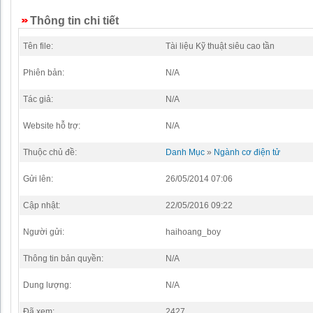
Thông tin chi tiết
Tên file:
Tài liệu Kỹ thuật siêu cao tần
Phiên bản:
N/A
Tác giả:
N/A
Website hỗ trợ:
N/A
Thuộc chủ đề:
Danh Mục
»
Ngành cơ điện tử
Gửi lên:
26/05/2014 07:06
Cập nhật:
22/05/2016 09:22
Người gửi:
haihoang_boy
Thông tin bản quyền:
N/A
Dung lượng:
N/A
Đã xem:
2427