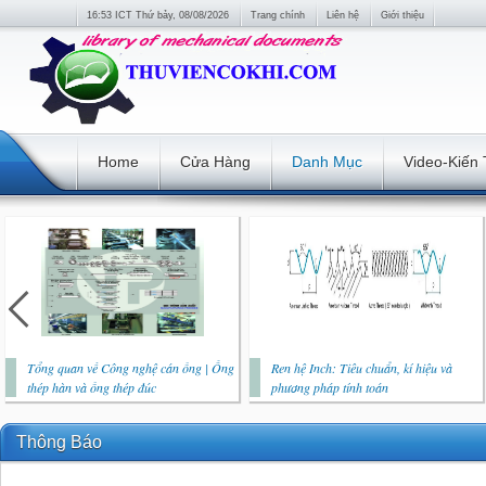
16:53 ICT Thứ bảy, 08/08/2026
Trang chính
Liên hệ
Giới thiệu
Home
Cửa Hàng
Danh Mục
Video-Kiến
Tổng quan về Công nghệ cán ống | Ống
Ren hệ Inch: Tiêu chuẩn, kí hiệu và
thép hàn và ống thép đúc
phương pháp tính toán
Thông Báo