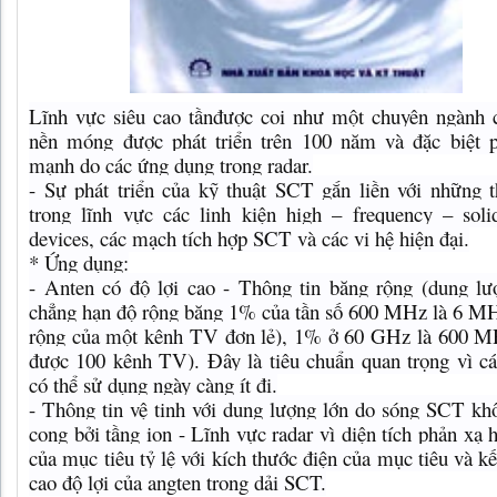
Lĩnh vực siêu cao tầnđược coi như một chuyên ngành 
nền móng được phát triển trên 100 năm và đặc biệt p
mạnh do các ứng dụng trong radar.
- Sự phát triển của kỹ thuật SCT gắn liền với những 
trong lĩnh vực các linh kiện high – frequency – soli
devices, các mạch tích hợp SCT và các vi hệ hiện đại.
* Ứng dụng:
- Anten có độ lợi cao - Thông tin băng rộng (dung lư
chẳng hạn độ rộng băng 1% của tần số 600 MHz là 6 MH
rộng của một kênh TV đơn lẻ), 1% ở 60 GHz là 600 M
được 100 kênh TV). Đây là tiêu chuẩn quan trọng vì cá
có thể sử dụng ngày càng ít đi.
- Thông tin vệ tinh với dung lượng lớn do sóng SCT kh
cong bởi tầng ion - Lĩnh vực radar vì diện tích phản xạ 
của mục tiêu tỷ lệ với kích thước điện của mục tiêu và kế
cao độ lợi của angten trong dải SCT.