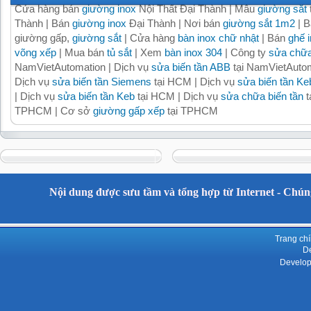
Cửa hàng bán
giường inox
Nội Thất Đại Thành | Mẫu
giường sắt
Thành | Bán
giường inox
Đại Thành | Nơi bán
giường sắt 1m2
| B
giường gấp,
giường sắt
| Cửa hàng
bàn inox chữ nhật
| Bán
ghế 
võng xếp
| Mua bán
tủ sắt
| Xem
bàn inox 304
| Công ty
sửa chữa
NamVietAutomation | Dịch vụ
sửa biến tần ABB
tại NamVietAutom
Dịch vụ
sửa biến tần Siemens
tại HCM | Dịch vụ
sửa biến tần Ke
| Dịch vụ
sửa biến tần Keb
tại HCM | Dịch vụ
sửa chữa biến tần
t
TPHCM | Cơ sở
giường gấp xếp
tại TPHCM
Nội dung được sưu tầm và tổng hợp từ Internet - Chúng
Trang ch
De
Develop