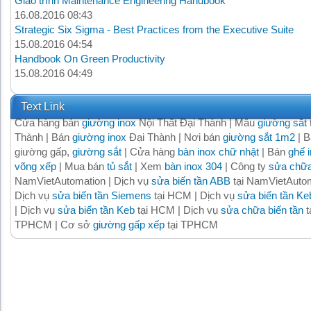
Giáo trình Maintenance Engineering Handbook
16.08.2016 08:43
Strategic Six Sigma - Best Practices from the Executive Suite
15.08.2016 04:54
Handbook On Green Productivity
15.08.2016 04:49
Text Link
Cửa hàng bán
giường inox
Nội Thất Đại Thành | Mẫu
giường sắt
Thành | Bán
giường inox
Đại Thành | Nơi bán
giường sắt 1m2
| B
giường gấp,
giường sắt
| Cửa hàng
bàn inox chữ nhật
| Bán
ghế 
võng xếp
| Mua bán
tủ sắt
| Xem
bàn inox 304
| Công ty
sửa chữa
NamVietAutomation | Dịch vụ
sửa biến tần ABB
tại NamVietAutom
Dịch vụ
sửa biến tần Siemens
tại HCM | Dịch vụ
sửa biến tần Ke
| Dịch vụ
sửa biến tần Keb
tại HCM | Dịch vụ
sửa chữa biến tần
t
TPHCM | Cơ sở
giường gấp xếp
tại TPHCM