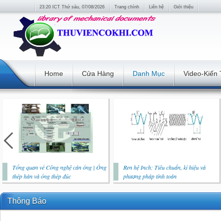
23:20 ICT Thứ sáu, 07/08/2026
Trang chính
Liên hệ
Giới thiệu
Home
Cửa Hàng
Danh Mục
Video-Kiến
Tổng quan về Công nghệ cán ống | Ống
Ren hệ Inch: Tiêu chuẩn, kí hiệu và
thép hàn và ống thép đúc
phương pháp tính toán
Thông Báo