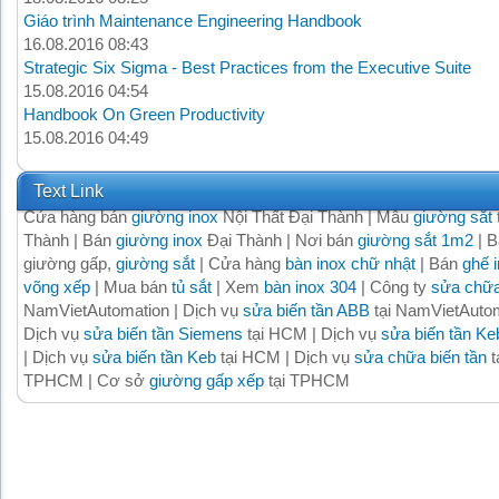
Giáo trình Maintenance Engineering Handbook
16.08.2016 08:43
Strategic Six Sigma - Best Practices from the Executive Suite
15.08.2016 04:54
Handbook On Green Productivity
15.08.2016 04:49
Text Link
Cửa hàng bán
giường inox
Nội Thất Đại Thành | Mẫu
giường sắt
Thành | Bán
giường inox
Đại Thành | Nơi bán
giường sắt 1m2
| B
giường gấp,
giường sắt
| Cửa hàng
bàn inox chữ nhật
| Bán
ghế 
võng xếp
| Mua bán
tủ sắt
| Xem
bàn inox 304
| Công ty
sửa chữa
NamVietAutomation | Dịch vụ
sửa biến tần ABB
tại NamVietAutom
Dịch vụ
sửa biến tần Siemens
tại HCM | Dịch vụ
sửa biến tần Ke
| Dịch vụ
sửa biến tần Keb
tại HCM | Dịch vụ
sửa chữa biến tần
t
TPHCM | Cơ sở
giường gấp xếp
tại TPHCM