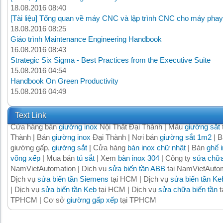
18.08.2016 08:40
[Tài liệu] Tổng quan về máy CNC và lập trình CNC cho máy phay
18.08.2016 08:25
Giáo trình Maintenance Engineering Handbook
16.08.2016 08:43
Strategic Six Sigma - Best Practices from the Executive Suite
15.08.2016 04:54
Handbook On Green Productivity
15.08.2016 04:49
Text Link
Cửa hàng bán
giường inox
Nội Thất Đại Thành | Mẫu
giường sắt
Thành | Bán
giường inox
Đại Thành | Nơi bán
giường sắt 1m2
| B
giường gấp,
giường sắt
| Cửa hàng
bàn inox chữ nhật
| Bán
ghế 
võng xếp
| Mua bán
tủ sắt
| Xem
bàn inox 304
| Công ty
sửa chữa
NamVietAutomation | Dịch vụ
sửa biến tần ABB
tại NamVietAutom
Dịch vụ
sửa biến tần Siemens
tại HCM | Dịch vụ
sửa biến tần Ke
| Dịch vụ
sửa biến tần Keb
tại HCM | Dịch vụ
sửa chữa biến tần
t
TPHCM | Cơ sở
giường gấp xếp
tại TPHCM