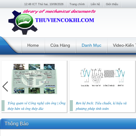
12:48 ICT Thứ hai, 10/08/2026
Trang chính
Liên hệ
Giới thiệu
Home
Cửa Hàng
Danh Mục
Video-Kiến
Tổng quan về Công nghệ cán ống | Ống
Ren hệ Inch: Tiêu chuẩn, kí hiệu và
thép hàn và ống thép đúc
phương pháp tính toán
Thông Báo