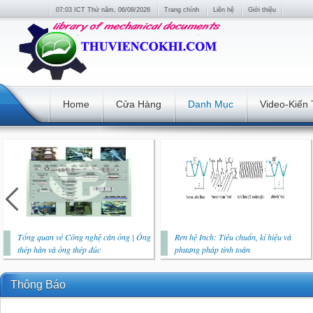
07:03 ICT Thứ năm, 06/08/2026
Trang chính
Liên hệ
Giới thiệu
Home
Cửa Hàng
Danh Mục
Video-Kiến
Tổng quan về Công nghệ cán ống | Ống
Ren hệ Inch: Tiêu chuẩn, kí hiệu và
thép hàn và ống thép đúc
phương pháp tính toán
Thông Báo