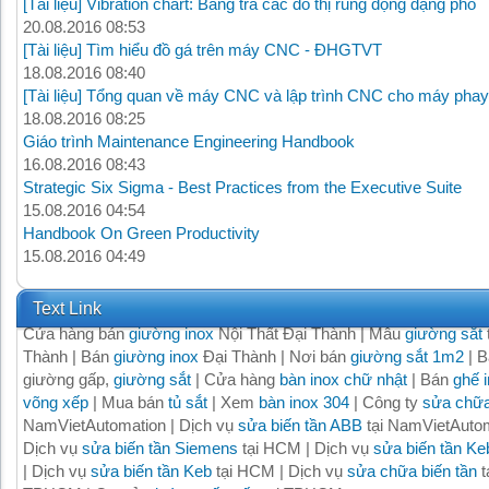
[Tài liệu] Vibration chart: Bảng tra các đồ thị rung động dạng phổ
20.08.2016 08:53
[Tài liệu] Tìm hiểu đồ gá trên máy CNC - ĐHGTVT
18.08.2016 08:40
[Tài liệu] Tổng quan về máy CNC và lập trình CNC cho máy phay
18.08.2016 08:25
Giáo trình Maintenance Engineering Handbook
16.08.2016 08:43
Strategic Six Sigma - Best Practices from the Executive Suite
15.08.2016 04:54
Handbook On Green Productivity
15.08.2016 04:49
Text Link
Cửa hàng bán
giường inox
Nội Thất Đại Thành | Mẫu
giường sắt
Thành | Bán
giường inox
Đại Thành | Nơi bán
giường sắt 1m2
| B
giường gấp,
giường sắt
| Cửa hàng
bàn inox chữ nhật
| Bán
ghế 
võng xếp
| Mua bán
tủ sắt
| Xem
bàn inox 304
| Công ty
sửa chữa
NamVietAutomation | Dịch vụ
sửa biến tần ABB
tại NamVietAutom
Dịch vụ
sửa biến tần Siemens
tại HCM | Dịch vụ
sửa biến tần Ke
| Dịch vụ
sửa biến tần Keb
tại HCM | Dịch vụ
sửa chữa biến tần
t