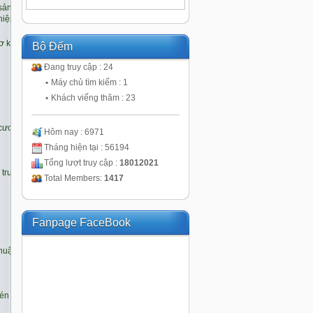
Bộ Đếm
Đang truy cập : 24
•
Máy chủ tìm kiếm : 1
•
Khách viếng thăm : 23
Hôm nay : 6971
Tháng hiện tại : 56194
Tổng lượt truy cập :
18012021
Total Members:
1417
Fanpage FaceBook