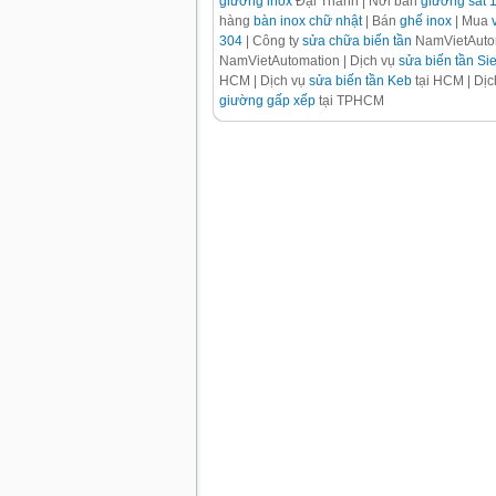
giường inox
Đại Thành | Nơi bán
giường sắt 
hàng
bàn inox chữ nhật
| Bán
ghế inox
| Mua
304
| Công ty
sửa chữa biến tần
NamVietAutom
NamVietAutomation | Dịch vụ
sửa biến tần S
HCM | Dịch vụ
sửa biến tần Keb
tại HCM | Dị
giường gấp xếp
tại TPHCM