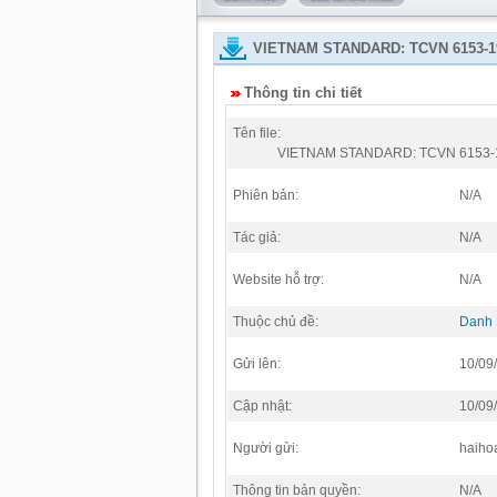
VIETNAM STANDARD: TCVN 6153-
Thông tin chi tiết
Tên file:
VIETNAM STANDARD: TCVN 6153
Phiên bản:
N/A
Tác giả:
N/A
Website hỗ trợ:
N/A
Thuộc chủ đề:
Danh
Gửi lên:
10/09
Cập nhật:
10/09
Người gửi:
haiho
Thông tin bản quyền:
N/A