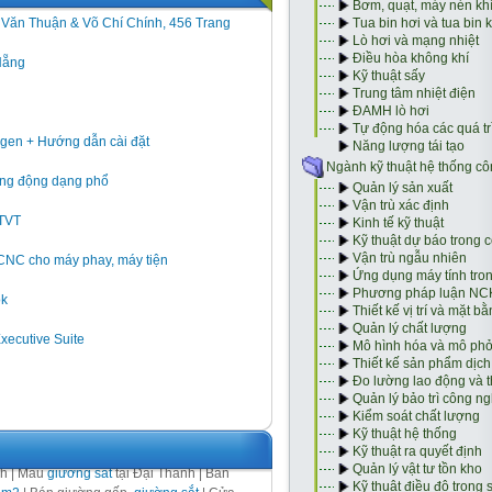
h Văn Thuận & Võ Chí Chính, 456 Trang
Nẵng
gen + Hướng dẫn cài đặt
 rung động dạng phổ
GTVT
 CNC cho máy phay, máy tiện
ok
Executive Suite
nh | Mẫu
giường sắt
tại Đại Thành | Bán