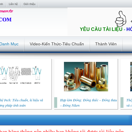
ính
Liên hệ
Giới thiệu
YÊU CẦU TÀI LIỆU
-
H
Danh Mục
Video-Kiến Thức-Tiêu Chuẩn
Thành Viên
hệ Inch: Tiêu chuẩn, kí hiệu và
Hợp kim Đồng: Đồng thiếc – Đồng thau
Thé
ng pháp tính toán
– Đồng Niken
và 
hạn băng thông nên nhiều bạn không tải được tài liệu trên