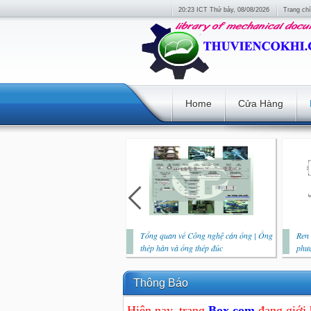
20:23 ICT Thứ bảy, 08/08/2026
Trang ch
Home
Cửa Hàng
Tổng quan về Công nghệ cán ống | Ống
Ren 
thép hàn và ống thép đúc
phươ
Thông Báo
Hiện nay, trang
Box.com
đang giới 