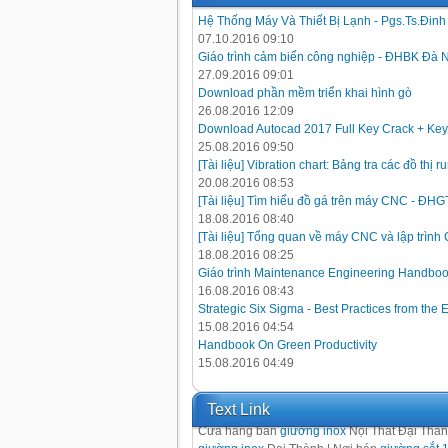
Hệ Thống Máy Và Thiết Bị Lạnh - Pgs.Ts.Đin
07.10.2016 09:10
Giáo trình cảm biến công nghiệp - ĐHBK Đà 
27.09.2016 09:01
Download phần mềm triển khai hình gò
26.08.2016 12:09
Download Autocad 2017 Full Key Crack + Key
25.08.2016 09:50
[Tài liệu] Vibration chart: Bảng tra các đồ thị
20.08.2016 08:53
[Tài liệu] Tìm hiểu đồ gá trên máy CNC - ĐH
18.08.2016 08:40
[Tài liệu] Tổng quan về máy CNC và lập trình
18.08.2016 08:25
Giáo trình Maintenance Engineering Handbo
16.08.2016 08:43
Strategic Six Sigma - Best Practices from the 
15.08.2016 04:54
Handbook On Green Productivity
15.08.2016 04:49
Text Link
Cửa hàng bán
giường inox
Nội Thất Đại Thà