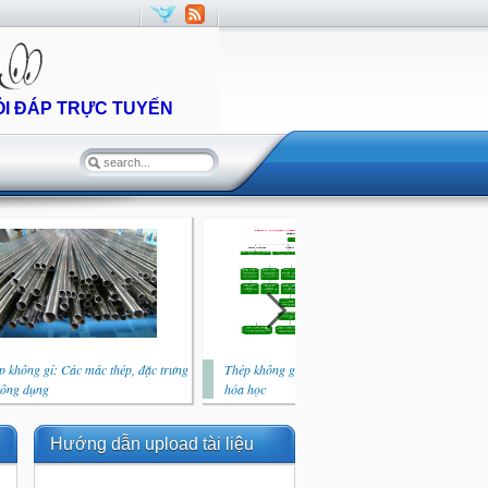
ỎI ĐÁP TRỰC TUYẾN
p không gỉ: Các mác thép, đặc trưng
Thép không gỉ: Vai trò của các nguyên tố
Thé
công dụng
hóa học
quy
Hướng dẫn upload tài liệu