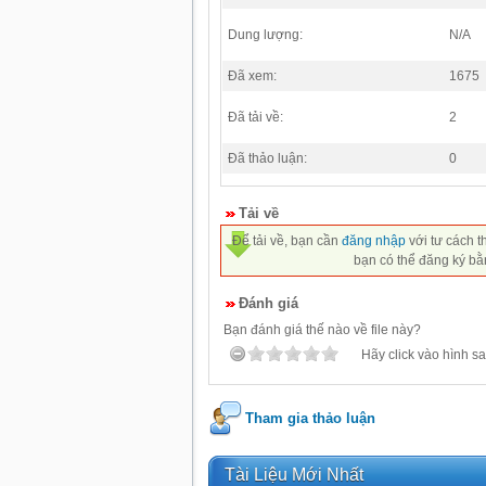
Dung lượng:
N/A
Đã xem:
1675
Đã tải về:
2
Đã thảo luận:
0
Tải về
Để tải về, bạn cần
đăng nhập
với tư cách t
bạn có thể đăng ký bằ
Đánh giá
Bạn đánh giá thế nào về file này?
Hãy click vào hình sa
Tham gia thảo luận
Tài Liệu Mới Nhất