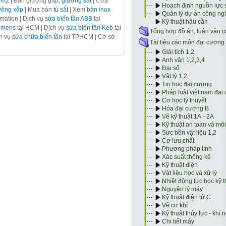
1m2
| Bán giường gấp,
giường sắt
| Cửa
võng xếp
| Mua bán
tủ sắt
| Xem
bàn inox
ation | Dịch vụ
sửa biến tần ABB
tại
iemens
tại HCM | Dịch vụ
sửa biến tần Keb
tại
ch vụ
sửa chữa biến tần
tại TPHCM | Cơ sở