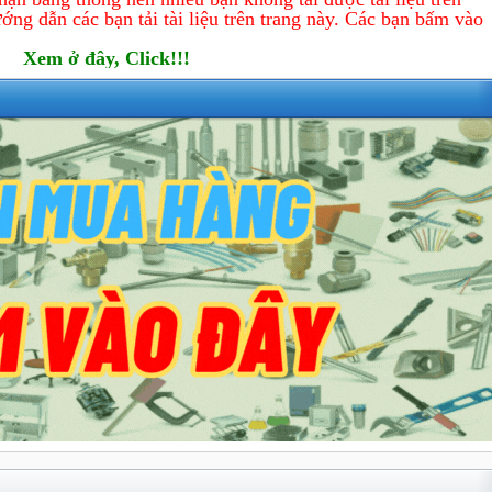
ớng dẫn các bạn tải tài liệu trên trang này. Các bạn bấm vào
Xem ở đây, Click!!!