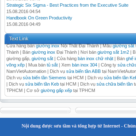
Strategic Six Sigma - Best Practices from the Executive Suite
15.08.2016 04:54
Handbook On Green Productivity
15.08.2016 04:49
Text Link
Cửa hàng bán
giường inox
Nội Thất Đại Thành | Mẫu
giường sắt
Thành | Bán
giường inox
Đại Thành | Nơi bán
giường sắt 1m2
| B
giường gấp,
giường sắt
| Cửa hàng
bàn inox chữ nhật
| Bán
ghế 
võng xếp
| Mua bán
tủ sắt
| Xem
bàn inox 304
| Công ty
sửa chữa
NamVietAutomation | Dịch vụ
sửa biến tần ABB
tại NamVietAutom
Dịch vụ
sửa biến tần Siemens
tại HCM | Dịch vụ
sửa biến tần Ke
| Dịch vụ
sửa biến tần Keb
tại HCM | Dịch vụ
sửa chữa biến tần
t
TPHCM | Cơ sở
giường gấp xếp
tại TPHCM
Nội dung được sưu tầm và tổng hợp từ Internet - Chúng