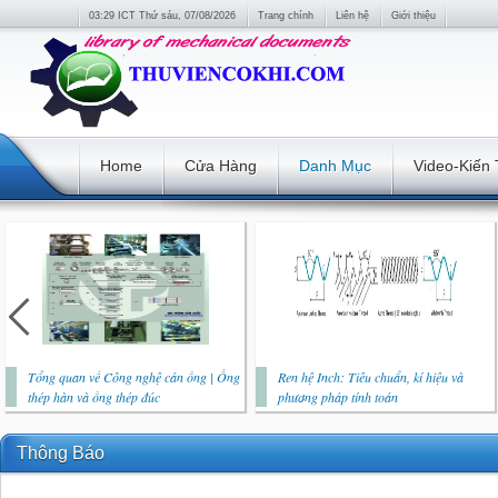
03:29 ICT Thứ sáu, 07/08/2026
Trang chính
Liên hệ
Giới thiệu
Home
Cửa Hàng
Danh Mục
Video-Kiến
Tổng quan về Công nghệ cán ống | Ống
Ren hệ Inch: Tiêu chuẩn, kí hiệu và
thép hàn và ống thép đúc
phương pháp tính toán
Thông Báo