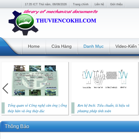
17:35 ICT Thứ năm, 06/08/2026
Trang chính
Liên hệ
Giới thiệu
Home
Cửa Hàng
Danh Mục
Video-Kiến
Tổng quan về Công nghệ cán ống | Ống
Ren hệ Inch: Tiêu chuẩn, kí hiệu và
thép hàn và ống thép đúc
phương pháp tính toán
Thông Báo