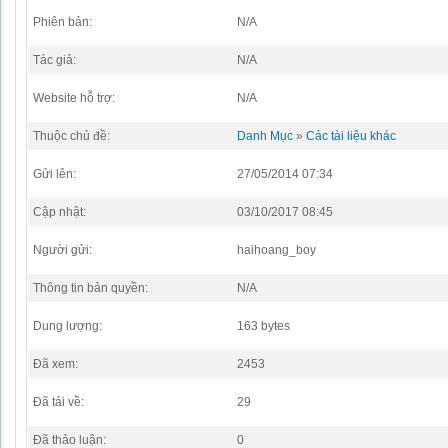
Phiên bản:
N/A
Tác giả:
N/A
Website hỗ trợ:
N/A
Thuộc chủ đề:
Danh Mục
»
Các tài liệu khác
Gửi lên:
27/05/2014 07:34
Cập nhật:
03/10/2017 08:45
Người gửi:
haihoang_boy
Thông tin bản quyền:
N/A
Dung lượng:
163 bytes
Đã xem:
2453
Đã tải về:
29
Đã thảo luận:
0