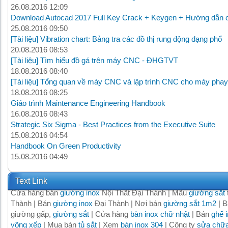
26.08.2016 12:09
Download Autocad 2017 Full Key Crack + Keygen + Hướng dẫn c
25.08.2016 09:50
[Tài liệu] Vibration chart: Bảng tra các đồ thị rung động dạng phổ
20.08.2016 08:53
[Tài liệu] Tìm hiểu đồ gá trên máy CNC - ĐHGTVT
18.08.2016 08:40
[Tài liệu] Tổng quan về máy CNC và lập trình CNC cho máy phay
18.08.2016 08:25
Giáo trình Maintenance Engineering Handbook
16.08.2016 08:43
Strategic Six Sigma - Best Practices from the Executive Suite
15.08.2016 04:54
Handbook On Green Productivity
15.08.2016 04:49
Text Link
Cửa hàng bán
giường inox
Nội Thất Đại Thành | Mẫu
giường sắt
Thành | Bán
giường inox
Đại Thành | Nơi bán
giường sắt 1m2
| B
giường gấp,
giường sắt
| Cửa hàng
bàn inox chữ nhật
| Bán
ghế 
võng xếp
| Mua bán
tủ sắt
| Xem
bàn inox 304
| Công ty
sửa chữa