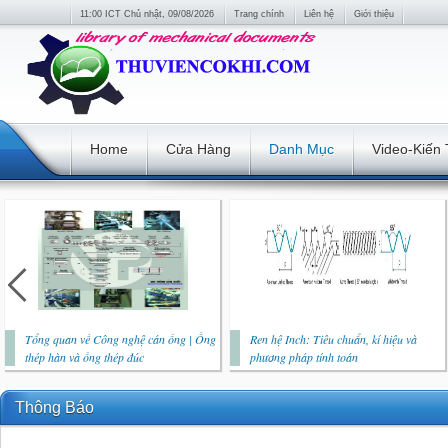
11:00 ICT Chủ nhật, 09/08/2026
Trang chính
Liên hệ
Giới thiệu
Home
Cửa Hàng
Danh Mục
Video-Kiến
Tổng quan về Công nghệ cán ống | Ống
Ren hệ Inch: Tiêu chuẩn, kí hiệu và
thép hàn và ống thép đúc
phương pháp tính toán
Thông Báo