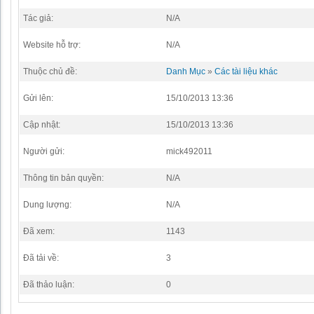
Tác giả:
N/A
Website hỗ trợ:
N/A
Thuộc chủ đề:
Danh Mục
»
Các tài liệu khác
Gửi lên:
15/10/2013 13:36
Cập nhật:
15/10/2013 13:36
Người gửi:
mick492011
Thông tin bản quyền:
N/A
Dung lượng:
N/A
Đã xem:
1143
Đã tải về:
3
Đã thảo luận:
0