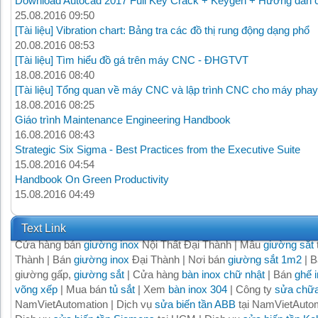
Download Autocad 2017 Full Key Crack + Keygen + Hướng dẫn c
25.08.2016 09:50
[Tài liệu] Vibration chart: Bảng tra các đồ thị rung động dạng phổ
20.08.2016 08:53
[Tài liệu] Tìm hiểu đồ gá trên máy CNC - ĐHGTVT
18.08.2016 08:40
[Tài liệu] Tổng quan về máy CNC và lập trình CNC cho máy phay
18.08.2016 08:25
Giáo trình Maintenance Engineering Handbook
16.08.2016 08:43
Strategic Six Sigma - Best Practices from the Executive Suite
15.08.2016 04:54
Handbook On Green Productivity
15.08.2016 04:49
Text Link
Cửa hàng bán
giường inox
Nội Thất Đại Thành | Mẫu
giường sắt
Thành | Bán
giường inox
Đại Thành | Nơi bán
giường sắt 1m2
| B
giường gấp,
giường sắt
| Cửa hàng
bàn inox chữ nhật
| Bán
ghế 
võng xếp
| Mua bán
tủ sắt
| Xem
bàn inox 304
| Công ty
sửa chữa
NamVietAutomation | Dịch vụ
sửa biến tần ABB
tại NamVietAutom