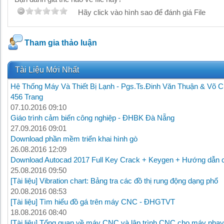
Hãy click vào hình sao để đánh giá File
Tham gia thảo luận
Tài Liệu Mới Nhất
Hệ Thống Máy Và Thiết Bị Lạnh - Pgs.Ts.Đinh Văn Thuận & Võ C
456 Trang
07.10.2016 09:10
Giáo trình cảm biến công nghiệp - ĐHBK Đà Nẵng
27.09.2016 09:01
Download phần mềm triển khai hình gò
26.08.2016 12:09
Download Autocad 2017 Full Key Crack + Keygen + Hướng dẫn c
25.08.2016 09:50
[Tài liệu] Vibration chart: Bảng tra các đồ thị rung động dạng phổ
20.08.2016 08:53
[Tài liệu] Tìm hiểu đồ gá trên máy CNC - ĐHGTVT
18.08.2016 08:40
[Tài liệu] Tổng quan về máy CNC và lập trình CNC cho máy phay