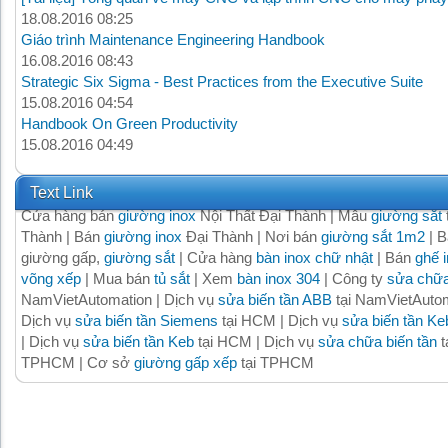
18.08.2016 08:25
Giáo trình Maintenance Engineering Handbook
16.08.2016 08:43
Strategic Six Sigma - Best Practices from the Executive Suite
15.08.2016 04:54
Handbook On Green Productivity
15.08.2016 04:49
Text Link
Cửa hàng bán
giường inox
Nội Thất Đại Thành | Mẫu
giường sắt
Thành | Bán
giường inox
Đại Thành | Nơi bán
giường sắt 1m2
| B
giường gấp,
giường sắt
| Cửa hàng
bàn inox chữ nhật
| Bán
ghế 
võng xếp
| Mua bán
tủ sắt
| Xem
bàn inox 304
| Công ty
sửa chữa
NamVietAutomation | Dịch vụ
sửa biến tần ABB
tại NamVietAutom
Dịch vụ
sửa biến tần Siemens
tại HCM | Dịch vụ
sửa biến tần Ke
| Dịch vụ
sửa biến tần Keb
tại HCM | Dịch vụ
sửa chữa biến tần
t
TPHCM | Cơ sở
giường gấp xếp
tại TPHCM