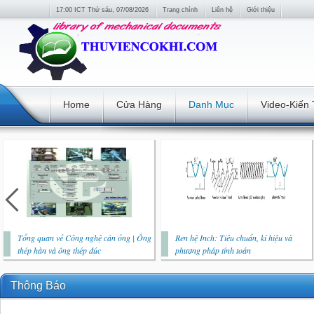
17:00 ICT Thứ sáu, 07/08/2026
Trang chính
Liên hệ
Giới thiệu
Home
Cửa Hàng
Danh Mục
Video-Kiến
Tổng quan về Công nghệ cán ống | Ống
Ren hệ Inch: Tiêu chuẩn, kí hiệu và
thép hàn và ống thép đúc
phương pháp tính toán
Thông Báo