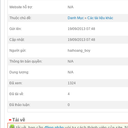
Website hỗ trợ:
N/A
Thuộc chủ đề:
Danh Mục
»
Các tài liệu khác
Gửi lên:
19/09/2013 07:48
Cập nhật:
19/09/2013 07:48
Người gửi:
haihoang_boy
Thông tin bản quyền:
N/A
Dung lượng:
N/A
Đã xem:
1324
Đã tải về:
4
Đã thảo luận:
0
Tải về
Để tải về, bạn cần
đăng nhập
với tư cách thành viên của site. 