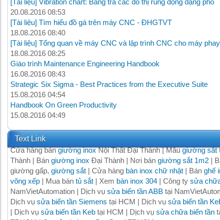
[Tài liệu] Vibration chart: Bảng tra các đồ thị rung động dạng phổ
20.08.2016 08:53
[Tài liệu] Tìm hiểu đồ gá trên máy CNC - ĐHGTVT
18.08.2016 08:40
[Tài liệu] Tổng quan về máy CNC và lập trình CNC cho máy phay
18.08.2016 08:25
Giáo trình Maintenance Engineering Handbook
16.08.2016 08:43
Strategic Six Sigma - Best Practices from the Executive Suite
15.08.2016 04:54
Handbook On Green Productivity
15.08.2016 04:49
Text Link
Cửa hàng bán
giường inox
Nội Thất Đại Thành | Mẫu
giường sắt
Thành | Bán
giường inox
Đại Thành | Nơi bán
giường sắt 1m2
| B
giường gấp,
giường sắt
| Cửa hàng
bàn inox chữ nhật
| Bán
ghế 
võng xếp
| Mua bán
tủ sắt
| Xem
bàn inox 304
| Công ty
sửa chữa
NamVietAutomation | Dịch vụ
sửa biến tần ABB
tại NamVietAutom
Dịch vụ
sửa biến tần Siemens
tại HCM | Dịch vụ
sửa biến tần Ke
| Dịch vụ
sửa biến tần Keb
tại HCM | Dịch vụ
sửa chữa biến tần
t