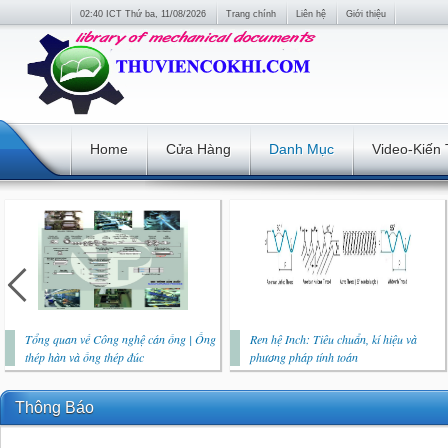
02:40 ICT Thứ ba, 11/08/2026
Trang chính
Liên hệ
Giới thiệu
Home
Cửa Hàng
Danh Mục
Video-Kiến
Tổng quan về Công nghệ cán ống | Ống
Ren hệ Inch: Tiêu chuẩn, kí hiệu và
thép hàn và ống thép đúc
phương pháp tính toán
Thông Báo