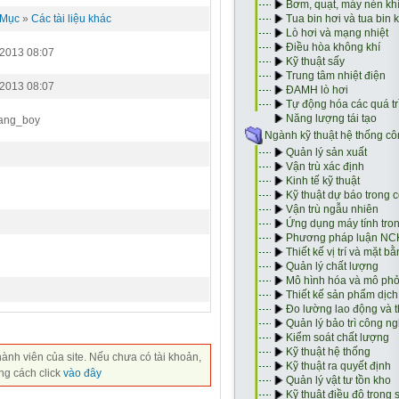
 Mục
»
Các tài liệu khác
/2013 08:07
/2013 08:07
ang_boy
hành viên của site. Nếu chưa có tài khoản,
ng cách click
vào đây