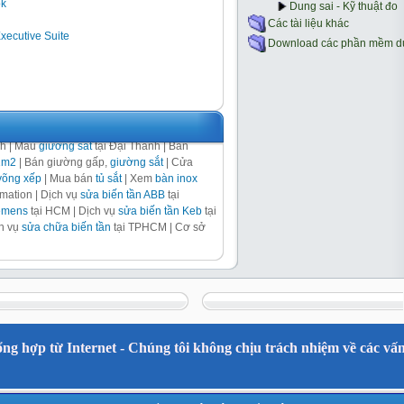
ok
Executive Suite
nh | Mẫu
giường sắt
tại Đại Thành | Bán
1m2
| Bán giường gấp,
giường sắt
| Cửa
võng xếp
| Mua bán
tủ sắt
| Xem
bàn inox
ation | Dịch vụ
sửa biến tần ABB
tại
iemens
tại HCM | Dịch vụ
sửa biến tần Keb
tại
ch vụ
sửa chữa biến tần
tại TPHCM | Cơ sở
ng hợp từ Internet - Chúng tôi không chịu trách nhiệm về các vấn 