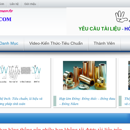
hính
Liên hệ
Giới thiệu
YÊU CẦU TÀI LIỆU
-
H
Danh Mục
Video-Kiến Thức-Tiêu Chuẩn
Thành Viên
hệ Inch: Tiêu chuẩn, kí hiệu và
Hợp kim Đồng: Đồng thiếc – Đồng thau
Thé
ng pháp tính toán
– Đồng Niken
và 
hạn băng thông nên nhiều bạn không tải được tài liệu trên