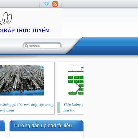
ỎI ĐÁP TRỰC TUYẾN
p không gỉ: Các mác thép, đặc trưng
Thép không gỉ: Vai trò của các nguyên tố
Thé
công dụng
hóa học
quy
Hướng dẫn upload tài liệu