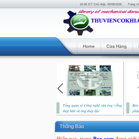
16:46 ICT Chủ nhật, 09/08/2026
Trang c
Home
Cửa Hàng
Tổng quan về Công nghệ cán ống | Ống
Ren 
thép hàn và ống thép đúc
phươ
Thông Báo
Hiện nay, trang
Box.com
đang giới 