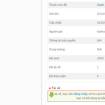
Thuộc chủ đề:
Danh
Gửi lên:
11/12
Cập nhật:
11/12
Người gửi:
haiho
Thông tin bản quyền:
N/A
Dung lượng:
N/A
Đã xem:
1553
Đã tải về:
1
Đã thảo luận:
0
Tải về
Để tải về, bạn cần
đăng nhập
với tư cách t
bạn có thể đăng ký bằ