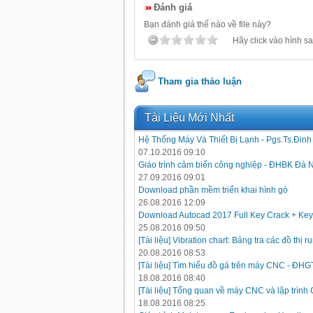
Đánh giá
Bạn đánh giá thế nào về file này?
Hãy click vào hình sa
Tham gia thảo luận
Tài Liệu Mới Nhất
Hệ Thống Máy Và Thiết Bị Lạnh - Pgs.Ts.Đin
07.10.2016 09:10
Giáo trình cảm biến công nghiệp - ĐHBK Đà 
27.09.2016 09:01
Download phần mềm triển khai hình gò
26.08.2016 12:09
Download Autocad 2017 Full Key Crack + Key
25.08.2016 09:50
[Tài liệu] Vibration chart: Bảng tra các đồ thị
20.08.2016 08:53
[Tài liệu] Tìm hiểu đồ gá trên máy CNC - ĐH
18.08.2016 08:40
[Tài liệu] Tổng quan về máy CNC và lập trình
18.08.2016 08:25