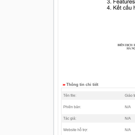
Thông tin chi tiết
Tên file:
Giáo 
Phiên bản:
N/A
Tác giả:
N/A
Website hỗ trợ:
N/A