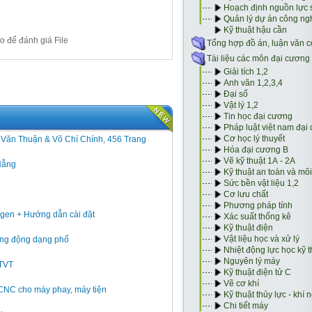
o để đánh giá File
h Văn Thuận & Võ Chí Chính, 456 Trang
Nẵng
gen + Hướng dẫn cài đặt
 rung động dạng phổ
GTVT
 CNC cho máy phay, máy tiện