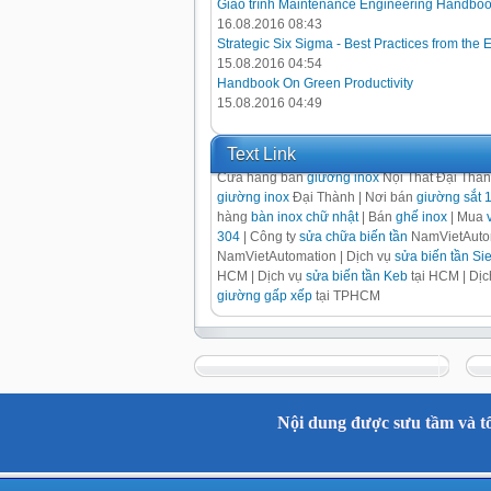
Giáo trình Maintenance Engineering Handbo
16.08.2016 08:43
Strategic Six Sigma - Best Practices from the 
15.08.2016 04:54
Handbook On Green Productivity
15.08.2016 04:49
Text Link
Cửa hàng bán
giường inox
Nội Thất Đại Thà
giường inox
Đại Thành | Nơi bán
giường sắt 
hàng
bàn inox chữ nhật
| Bán
ghế inox
| Mua
304
| Công ty
sửa chữa biến tần
NamVietAutom
NamVietAutomation | Dịch vụ
sửa biến tần S
HCM | Dịch vụ
sửa biến tần Keb
tại HCM | Dị
giường gấp xếp
tại TPHCM
Nội dung được sưu tầm và tổ