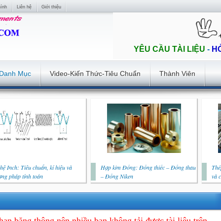
hính
Liên hệ
Giới thiệu
YÊU CẦU TÀI LIỆU
-
H
Danh Mục
Video-Kiến Thức-Tiêu Chuẩn
Thành Viên
hệ Inch: Tiêu chuẩn, kí hiệu và
Hợp kim Đồng: Đồng thiếc – Đồng thau
Thé
ng pháp tính toán
– Đồng Niken
và 
hạn băng thông nên nhiều bạn không tải được tài liệu trên