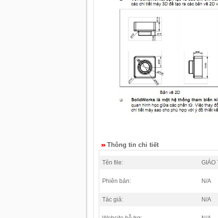
Thông tin chi tiết
Tên file:
GIÁO
Phiên bản:
N/A
Tác giả:
N/A