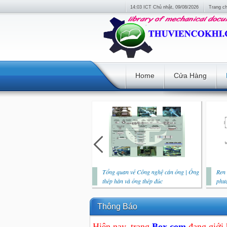
14:03 ICT Chủ nhật, 09/08/2026
Trang c
Home
Cửa Hàng
Tổng quan về Công nghệ cán ống | Ống
Ren 
thép hàn và ống thép đúc
phươ
Thông Báo
Hiện nay, trang
Box.com
đang giới 