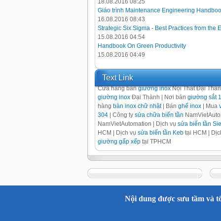
18.08.2016 08:25
Giáo trình Maintenance Engineering Handbo
16.08.2016 08:43
Strategic Six Sigma - Best Practices from the 
15.08.2016 04:54
Handbook On Green Productivity
15.08.2016 04:49
Text Link
Cửa hàng bán
giường inox
Nội Thất Đại Thà
giường inox
Đại Thành | Nơi bán
giường sắt 
hàng
bàn inox chữ nhật
| Bán
ghế inox
| Mua
304
| Công ty
sửa chữa biến tần
NamVietAutom
NamVietAutomation | Dịch vụ
sửa biến tần S
HCM | Dịch vụ
sửa biến tần Keb
tại HCM | Dị
giường gấp xếp
tại TPHCM
Nội dung được sưu tầm và tổ