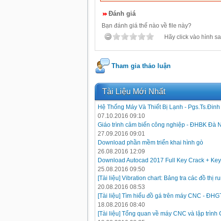
Đánh giá
Bạn đánh giá thế nào về file này?
Hãy click vào hình sa
Tham gia thảo luận
Tài Liệu Mới Nhất
Hệ Thống Máy Và Thiết Bị Lạnh - Pgs.Ts.Đin
07.10.2016 09:10
Giáo trình cảm biến công nghiệp - ĐHBK Đà 
27.09.2016 09:01
Download phần mềm triển khai hình gò
26.08.2016 12:09
Download Autocad 2017 Full Key Crack + Key
25.08.2016 09:50
[Tài liệu] Vibration chart: Bảng tra các đồ thị
20.08.2016 08:53
[Tài liệu] Tìm hiểu đồ gá trên máy CNC - ĐH
18.08.2016 08:40
[Tài liệu] Tổng quan về máy CNC và lập trình