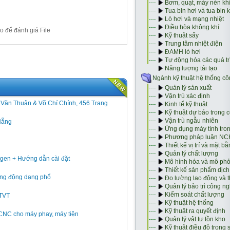
o để đánh giá File
h Văn Thuận & Võ Chí Chính, 456 Trang
Nẵng
gen + Hướng dẫn cài đặt
 rung động dạng phổ
GTVT
 CNC cho máy phay, máy tiện