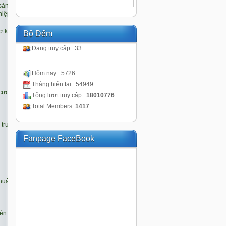
Bộ Đếm
Đang truy cập : 33
Hôm nay : 5726
Tháng hiện tại : 54949
Tổng lượt truy cập :
18010776
Total Members:
1417
Fanpage FaceBook