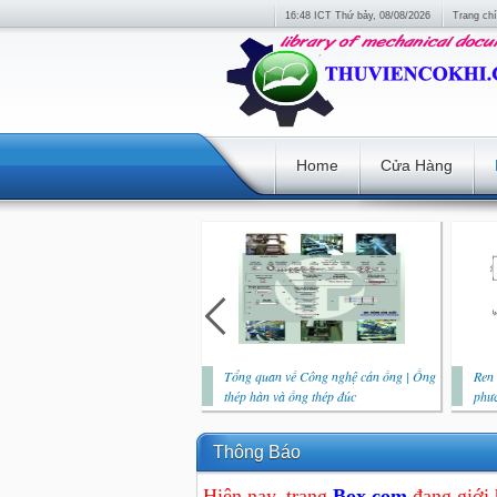
16:48 ICT Thứ bảy, 08/08/2026
Trang ch
Home
Cửa Hàng
Tổng quan về Công nghệ cán ống | Ống
Ren 
thép hàn và ống thép đúc
phươ
Thông Báo
Hiện nay, trang
Box.com
đang giới 