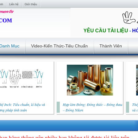
ính
Liên hệ
Giới thiệu
YÊU CẦU TÀI LIỆU
-
H
Danh Mục
Video-Kiến Thức-Tiêu Chuẩn
Thành Viên
hệ Inch: Tiêu chuẩn, kí hiệu và
Hợp kim Đồng: Đồng thiếc – Đồng thau
Thé
ng pháp tính toán
– Đồng Niken
và 
hạn băng thông nên nhiều bạn không tải được tài liệu trên