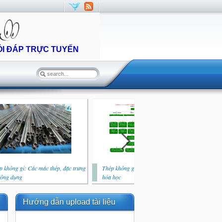
ỎI ĐÁP TRỰC TUYẾN
p không gỉ: Các mác thép, đặc trưng
Thép không gỉ: Vai trò của các nguyên tố
Thé
công dụng
hóa học
quy
Hướng dẫn upload tài liệu