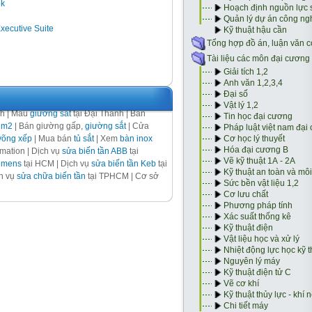
ok
Executive Suite
nh | Mẫu
giường sắt
tại Đại Thành | Bán
1m2
| Bán giường gấp,
giường sắt
| Cửa
võng xếp
| Mua bán
tủ sắt
| Xem
bàn inox
ation | Dịch vụ
sửa biến tần ABB
tại
iemens
tại HCM | Dịch vụ
sửa biến tần Keb
tại
ch vụ
sửa chữa biến tần
tại TPHCM | Cơ sở