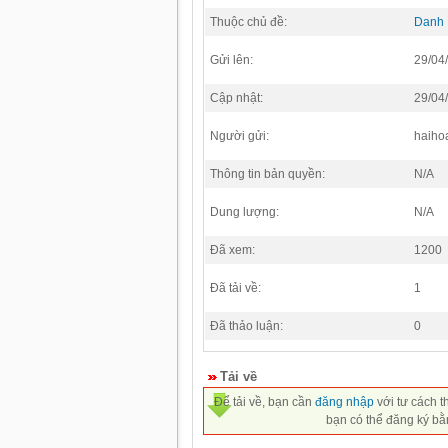
Thuộc chủ đề:
Danh
Gửi lên:
29/04
Cập nhật:
29/04
Người gửi:
haiho
Thông tin bản quyền:
N/A
Dung lượng:
N/A
Đã xem:
1200
Đã tải về:
1
Đã thảo luận:
0
Tải về
Để tải về, bạn cần
đăng nhập
với tư cách t
bạn có thể đăng ký bằ