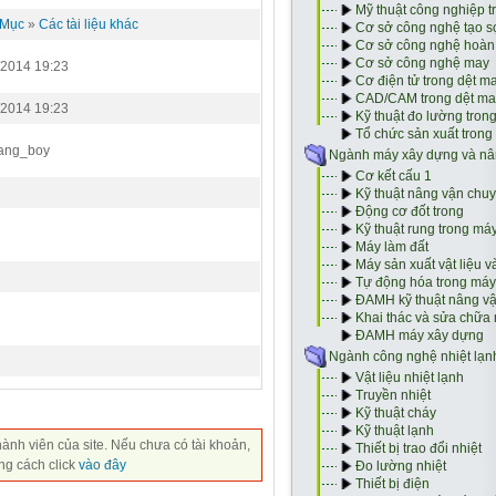
 Mục
»
Các tài liệu khác
/2014 19:23
/2014 19:23
ang_boy
hành viên của site. Nếu chưa có tài khoản,
ng cách click
vào đây