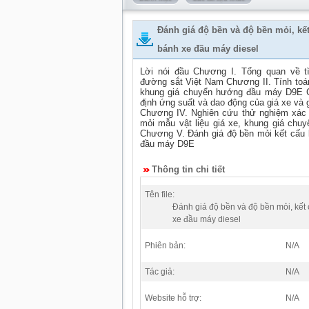
Đánh giá độ bền và độ bền mỏi, kết
bánh xe đầu máy diesel
Lời nói đầu Chương I. Tổng quan về t
đường sắt Việt Nam Chương II. Tính toán
khung giá chuyển hướng đầu máy D9E C
định ứng suất và dao động của giá xe v
Chương IV. Nghiên cứu thử nghiệm xác 
mỏi mẫu vật liệu giá xe, khung giá ch
Chương V. Đánh giá độ bền mỏi kết cấu 
đầu máy D9E
Thông tin chi tiết
Tên file:
Đánh giá độ bền và độ bền mỏi, kết 
xe đầu máy diesel
Phiên bản:
N/A
Tác giả:
N/A
Website hỗ trợ:
N/A