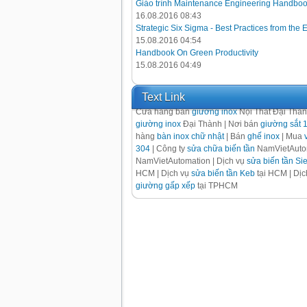
Giáo trình Maintenance Engineering Handbo
16.08.2016 08:43
Strategic Six Sigma - Best Practices from the 
15.08.2016 04:54
Handbook On Green Productivity
15.08.2016 04:49
Text Link
Cửa hàng bán
giường inox
Nội Thất Đại Thà
giường inox
Đại Thành | Nơi bán
giường sắt 
hàng
bàn inox chữ nhật
| Bán
ghế inox
| Mua
304
| Công ty
sửa chữa biến tần
NamVietAutom
NamVietAutomation | Dịch vụ
sửa biến tần S
HCM | Dịch vụ
sửa biến tần Keb
tại HCM | Dị
giường gấp xếp
tại TPHCM