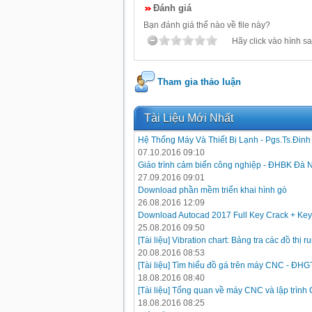
Đánh giá
Bạn đánh giá thế nào về file này?
Hãy click vào hình sa
Tham gia thảo luận
Tài Liệu Mới Nhất
Hệ Thống Máy Và Thiết Bị Lạnh - Pgs.Ts.Đin
07.10.2016 09:10
Giáo trình cảm biến công nghiệp - ĐHBK Đà 
27.09.2016 09:01
Download phần mềm triển khai hình gò
26.08.2016 12:09
Download Autocad 2017 Full Key Crack + Key
25.08.2016 09:50
[Tài liệu] Vibration chart: Bảng tra các đồ thị
20.08.2016 08:53
[Tài liệu] Tìm hiểu đồ gá trên máy CNC - ĐH
18.08.2016 08:40
[Tài liệu] Tổng quan về máy CNC và lập trình
18.08.2016 08:25