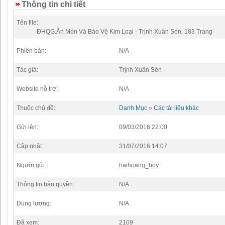
Thông tin chi tiết
Tên file:
ĐHQG.Ăn Mòn Và Bảo Vệ Kim Loại - Trịnh Xuân Sén, 183 Trang
Phiên bản:
N/A
Tác giả:
Trịnh Xuân Sén
Website hỗ trợ:
N/A
Thuộc chủ đề:
Danh Mục
»
Các tài liệu khác
Gửi lên:
09/03/2016 22:00
Cập nhật:
31/07/2016 14:07
Người gửi:
haihoang_boy
Thông tin bản quyền:
N/A
Dung lượng:
N/A
Đã xem:
2109