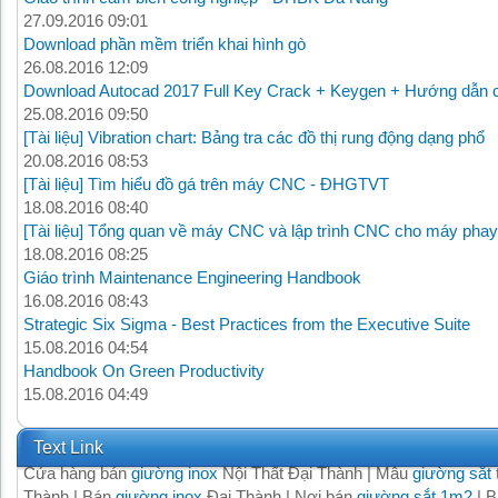
27.09.2016 09:01
Download phần mềm triển khai hình gò
26.08.2016 12:09
Download Autocad 2017 Full Key Crack + Keygen + Hướng dẫn c
25.08.2016 09:50
[Tài liệu] Vibration chart: Bảng tra các đồ thị rung động dạng phổ
20.08.2016 08:53
[Tài liệu] Tìm hiểu đồ gá trên máy CNC - ĐHGTVT
18.08.2016 08:40
[Tài liệu] Tổng quan về máy CNC và lập trình CNC cho máy phay
18.08.2016 08:25
Giáo trình Maintenance Engineering Handbook
16.08.2016 08:43
Strategic Six Sigma - Best Practices from the Executive Suite
15.08.2016 04:54
Handbook On Green Productivity
15.08.2016 04:49
Text Link
Cửa hàng bán
giường inox
Nội Thất Đại Thành | Mẫu
giường sắt
Thành | Bán
giường inox
Đại Thành | Nơi bán
giường sắt 1m2
| B