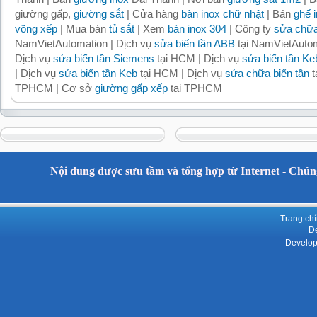
giường gấp,
giường sắt
| Cửa hàng
bàn inox chữ nhật
| Bán
ghế 
võng xếp
| Mua bán
tủ sắt
| Xem
bàn inox 304
| Công ty
sửa chữa
NamVietAutomation | Dịch vụ
sửa biến tần ABB
tại NamVietAutom
Dịch vụ
sửa biến tần Siemens
tại HCM | Dịch vụ
sửa biến tần Ke
| Dịch vụ
sửa biến tần Keb
tại HCM | Dịch vụ
sửa chữa biến tần
t
TPHCM | Cơ sở
giường gấp xếp
tại TPHCM
Nội dung được sưu tầm và tổng hợp từ Internet - Chúng
Trang ch
De
Develop