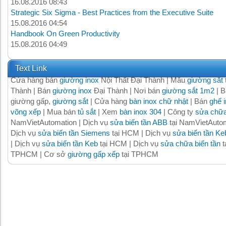
16.08.2016 08:43
Strategic Six Sigma - Best Practices from the Executive Suite
15.08.2016 04:54
Handbook On Green Productivity
15.08.2016 04:49
Text Link
Cửa hàng bán
giường inox
Nội Thất Đại Thành | Mẫu
giường sắt
Thành | Bán
giường inox
Đại Thành | Nơi bán
giường sắt 1m2
| B
giường gấp,
giường sắt
| Cửa hàng
bàn inox chữ nhật
| Bán
ghế 
võng xếp
| Mua bán
tủ sắt
| Xem
bàn inox 304
| Công ty
sửa chữa
NamVietAutomation | Dịch vụ
sửa biến tần ABB
tại NamVietAutom
Dịch vụ
sửa biến tần Siemens
tại HCM | Dịch vụ
sửa biến tần Ke
| Dịch vụ
sửa biến tần Keb
tại HCM | Dịch vụ
sửa chữa biến tần
t
TPHCM | Cơ sở
giường gấp xếp
tại TPHCM