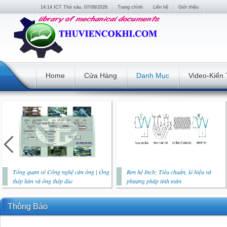
14:14 ICT Thứ sáu, 07/08/2026
Trang chính
Liên hệ
Giới thiệu
Home
Cửa Hàng
Danh Mục
Video-Kiến
Tổng quan về Công nghệ cán ống | Ống
Ren hệ Inch: Tiêu chuẩn, kí hiệu và
thép hàn và ống thép đúc
phương pháp tính toán
Thông Báo