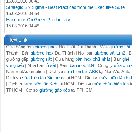
16.08.2016 08:43
Strategic Six Sigma - Best Practices from the Executive Suite
15.08.2016 04:54
Handbook On Green Productivity
15.08.2016 04:49
Text Link
Cửa hàng bán
giường inox
Nội Thất Đại Thành | Mẫu
giường sắt
Thành | Bán
giường inox
Đại Thành | Nơi bán
giường sắt 1m2
| B
giường gấp,
giường sắt
| Cửa hàng
bàn inox chữ nhật
| Bán
ghế 
võng xếp
| Mua bán
tủ sắt
| Xem
bàn inox 304
| Công ty
sửa chữa
NamVietAutomation | Dịch vụ
sửa biến tần ABB
tại NamVietAutom
Dịch vụ
sửa biến tần Siemens
tại HCM | Dịch vụ
sửa biến tần Ke
| Dịch vụ
sửa biến tần Keb
tại HCM | Dịch vụ
sửa chữa biến tần
t
TPHCM | Cơ sở
giường gấp xếp
tại TPHCM