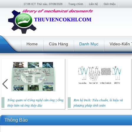
17:06 ICT Thứ sáu, 07/08/2026
Trang chính
Liên hệ
Giới thiệu
Home
Cửa Hàng
Danh Mục
Video-Kiến
Tổng quan về Công nghệ cán ống | Ống
Ren hệ Inch: Tiêu chuẩn, kí hiệu và
thép hàn và ống thép đúc
phương pháp tính toán
Thông Báo