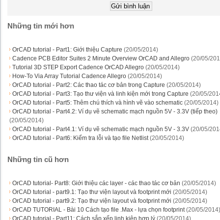
Những tin mới hơn
OrCAD tutorial - Part1: Giới thiệu Capture
(20/05/2014)
Cadence PCB Editor Suites 2 Minute Overview OrCAD and Allegro
(20/05/201
Tutorial 3D STEP Export Cadence OrCAD Allegro
(20/05/2014)
How-To Via Array Tutorial Cadence Allegro
(20/05/2014)
OrCAD tutorial - Part2: Các thao tác cơ bản trong Capture
(20/05/2014)
OrCAD tutorial - Part3: Tạo thư viện và linh kiện mới trong Capture
(20/05/201
OrCAD tutorial - Part5: Thêm chú thích và hình vẽ vào schematic
(20/05/2014)
OrCAD tutorial - Part4.2: Ví dụ vẽ schematic mạch nguồn 5V - 3.3V (tiếp theo)
(20/05/2014)
OrCAD tutorial - Part4.1: Ví dụ vẽ schematic mạch nguồn 5V - 3.3V
(20/05/201
OrCAD tutorial - Part6: Kiểm tra lỗi và tạo file Netlist
(20/05/2014)
Những tin cũ hơn
OrCAD tutorial- Part8: Giới thiệu các layer - các thao tác cơ bản
(20/05/2014)
OrCAD tutorial - part9.1: Tạo thư viện layout và footprint mới
(20/05/2014)
OrCAD tutorial - part9.2: Tạo thư viện layout và footprint mới
(20/05/2014)
OrCAD TUTORIAL - Bài 10 Cách tạo file .Max - lựa chọn footprint
(20/05/2014
OrCAD tutorial - Part11: Cách sắp xếp linh kiện hợp lý
(20/05/2014)