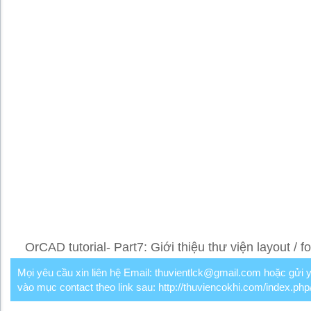
OrCAD tutorial- Part7: Giới thiệu thư viện layout / fo
Mọi yêu cầu xin liên hệ Email: thuvientlck@gmail.com hoặc gửi 
vào mục contact theo link sau: http://thuviencokhi.com/index.php