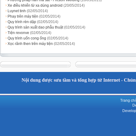
Phương pháp hàn ma sát - Friction Welding
(10/05/2015)
Xe điều khiển từ xa dùng android
(20/05/2014)
Luynet tinh
(02/05/2014)
Phay trên máy tiện
(02/05/2014)
Quy trình rèn dập
(02/05/2014)
Quy trình sản xuất dao phẫu thuật
(02/05/2014)
Tiện revonve
(02/05/2014)
Quy trình uốn cong ống
(02/05/2014)
Xọc rãnh then trên máy tiện
(02/05/2014)
Nội dung được sưu tầm và tổng hợp từ Internet - Chúng
Trang ch
De
Develop