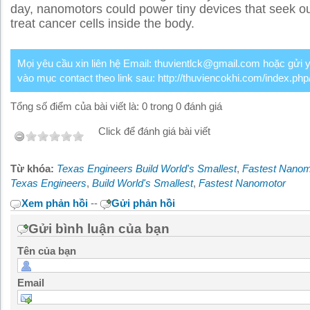
day, nanomotors could power tiny devices that seek o
treat cancer cells inside the body.
Mọi yêu cầu xin liên hệ Email: thuvientlck@gmail.com hoặc gửi 
vào mục contact theo link sau: http://thuviencokhi.com/index.php
Tổng số điểm của bài viết là: 0 trong 0 đánh giá
Click để đánh giá bài viết
Từ khóa:
Texas Engineers Build World's Smallest
,
Fastest Nanom
Texas Engineers
,
Build World's Smallest
,
Fastest Nanomotor
Xem phản hồi
--
Gửi phản hồi
Gửi bình luận của bạn
Tên của bạn
Email