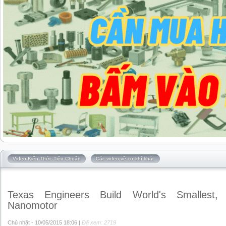
Video-Kiến Thức-Tiêu Chuẩn
Các video về cơ khí khác
Texas Engineers Build World's Smallest, 
Nanomotor
Chủ nhật - 10/05/2015 18:06 |
Đã xem: 2719