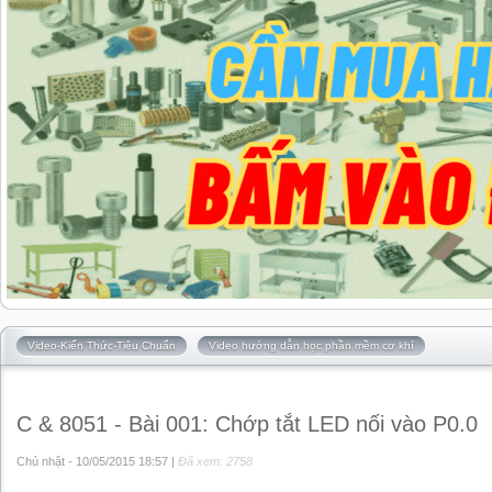
Video-Kiến Thức-Tiêu Chuẩn
Video hướng dẫn học phần mềm cơ khí
C & 8051 - Bài 001: Chớp tắt LED nối vào P0.0
Chủ nhật - 10/05/2015 18:57 |
Đã xem: 2758