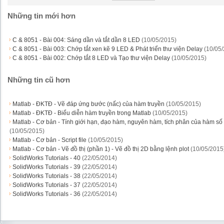
Những tin mới hơn
C & 8051 - Bài 004: Sáng dần và tắt dần 8 LED
(10/05/2015)
C & 8051 - Bài 003: Chớp tắt xen kẽ 9 LED & Phát triển thư viện Delay
(10/05
C & 8051 - Bài 002: Chớp tắt 8 LED và Tạo thư viện Delay
(10/05/2015)
Những tin cũ hơn
Matlab - ĐKTĐ - Vẽ đáp ứng bước (nấc) của hàm truyền
(10/05/2015)
Matlab - ĐKTĐ - Biểu diễn hàm truyền trong Matlab
(10/05/2015)
Matlab - Cơ bản - Tính giới hạn, đạo hàm, nguyên hàm, tích phân của hàm số
(10/05/2015)
Matlab - Cơ bản - Script file
(10/05/2015)
Matlab - Cơ bản - Vẽ đồ thị (phần 1) - Vẽ đồ thị 2D bằng lệnh plot
(10/05/2015
SolidWorks Tutorials - 40
(22/05/2014)
SolidWorks Tutorials - 39
(22/05/2014)
SolidWorks Tutorials - 38
(22/05/2014)
SolidWorks Tutorials - 37
(22/05/2014)
SolidWorks Tutorials - 36
(22/05/2014)