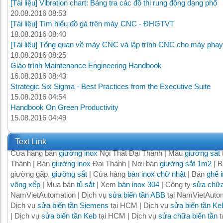
[Tài liệu] Vibration chart: Bảng tra các đồ thị rung động dạng phổ
20.08.2016 08:53
[Tài liệu] Tìm hiểu đồ gá trên máy CNC - ĐHGTVT
18.08.2016 08:40
[Tài liệu] Tổng quan về máy CNC và lập trình CNC cho máy phay
18.08.2016 08:25
Giáo trình Maintenance Engineering Handbook
16.08.2016 08:43
Strategic Six Sigma - Best Practices from the Executive Suite
15.08.2016 04:54
Handbook On Green Productivity
15.08.2016 04:49
Text Link
Cửa hàng bán
giường inox
Nội Thất Đại Thành | Mẫu
giường sắt
Thành | Bán
giường inox
Đại Thành | Nơi bán
giường sắt 1m2
| B
giường gấp,
giường sắt
| Cửa hàng
bàn inox chữ nhật
| Bán
ghế 
võng xếp
| Mua bán
tủ sắt
| Xem
bàn inox 304
| Công ty
sửa chữa
NamVietAutomation | Dịch vụ
sửa biến tần ABB
tại NamVietAutom
Dịch vụ
sửa biến tần Siemens
tại HCM | Dịch vụ
sửa biến tần Ke
| Dịch vụ
sửa biến tần Keb
tại HCM | Dịch vụ
sửa chữa biến tần
t