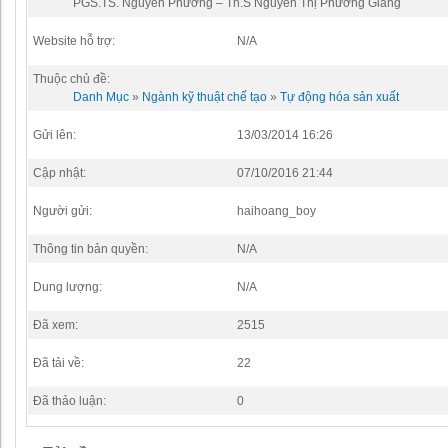
PGS.TS. Nguyễn Phương – Th.S Nguyễn Thị Phương Giang
Website hỗ trợ:
N/A
Thuộc chủ đề:
Danh Mục
»
Ngành kỹ thuật chế tạo
»
Tự động hóa sản xuất
Gửi lên:
13/03/2014 16:26
Cập nhật:
07/10/2016 21:44
Người gửi:
haihoang_boy
Thông tin bản quyền:
N/A
Dung lượng:
N/A
Đã xem:
2515
Đã tải về:
22
Đã thảo luận:
0