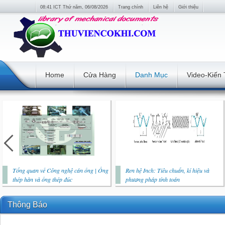
08:41 ICT Thứ năm, 06/08/2026
Trang chính
Liên hệ
Giới thiệu
Home
Cửa Hàng
Danh Mục
Video-Kiến
Tổng quan về Công nghệ cán ống | Ống
Ren hệ Inch: Tiêu chuẩn, kí hiệu và
thép hàn và ống thép đúc
phương pháp tính toán
Thông Báo