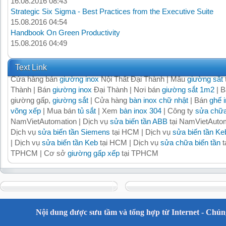
16.08.2016 08:43
Strategic Six Sigma - Best Practices from the Executive Suite
15.08.2016 04:54
Handbook On Green Productivity
15.08.2016 04:49
Text Link
Cửa hàng bán
giường inox
Nội Thất Đại Thành | Mẫu
giường sắt
Thành | Bán
giường inox
Đại Thành | Nơi bán
giường sắt 1m2
| B
giường gấp,
giường sắt
| Cửa hàng
bàn inox chữ nhật
| Bán
ghế 
võng xếp
| Mua bán
tủ sắt
| Xem
bàn inox 304
| Công ty
sửa chữa
NamVietAutomation | Dịch vụ
sửa biến tần ABB
tại NamVietAutom
Dịch vụ
sửa biến tần Siemens
tại HCM | Dịch vụ
sửa biến tần Ke
| Dịch vụ
sửa biến tần Keb
tại HCM | Dịch vụ
sửa chữa biến tần
t
TPHCM | Cơ sở
giường gấp xếp
tại TPHCM
Nội dung được sưu tầm và tổng hợp từ Internet - Chúng