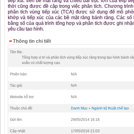
tiếp xúc trên bề mặt răng và chiều dài trục lớn của elip ti
thời cũng được đề cập trong việc phân tích. Chương trình 
phân tích vùng tiếp xúc (TCA) được sử dụng để mô ph
khớp và tiếp xúc của các bề mặt răng bánh răng. Các số l
bằng số của quá trình tổng hợp và phân tích đựơc ghi nhậ
yêu cầu tạo hình.
Thông tin chi tiết
Tên file:
Tổng hợp vị trí và phân tích vùng tiếp xúc răng trong tạo hình bánh r
xoắn có chất lượng cao
Phiên bản:
N/A
Tác giả:
N/A
Website hỗ trợ:
N/A
Thuộc chủ đề:
Danh Mục
»
Ngành kỹ thuật chế tạo
Gửi lên:
29/05/2014 16:18
Cập nhật:
17/05/2016 21:03