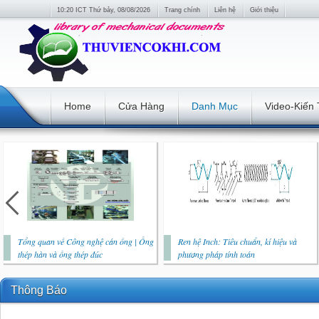
10:20 ICT Thứ bảy, 08/08/2026
Trang chính
Liên hệ
Giới thiệu
Home
Cửa Hàng
Danh Mục
Video-Kiến
Tổng quan về Công nghệ cán ống | Ống
Ren hệ Inch: Tiêu chuẩn, kí hiệu và
thép hàn và ống thép đúc
phương pháp tính toán
Thông Báo