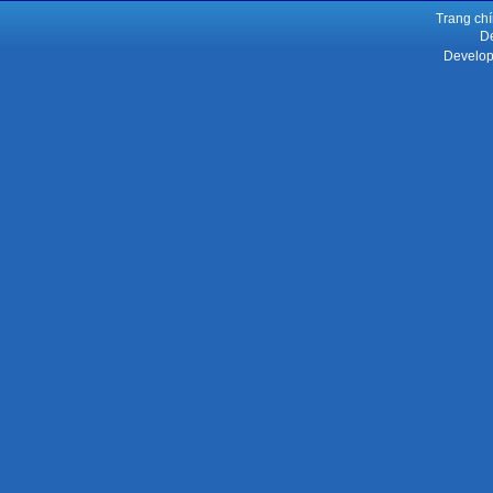
Trang ch
De
Develop