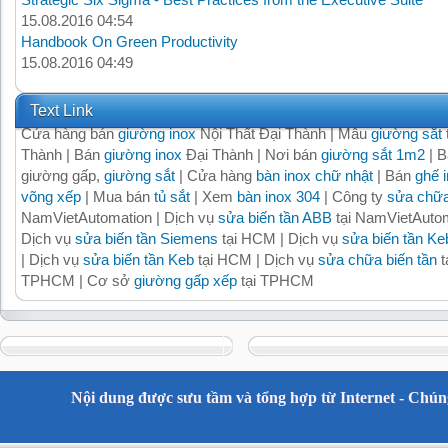
15.08.2016 04:54
Handbook On Green Productivity
15.08.2016 04:49
Text Link
Cửa hàng bán
giường inox
Nội Thất Đại Thành | Mẫu
giường sắt
Thành | Bán
giường inox
Đại Thành | Nơi bán
giường sắt 1m2
| B
giường gấp,
giường sắt
| Cửa hàng
bàn inox chữ nhật
| Bán
ghế 
võng xếp
| Mua bán
tủ sắt
| Xem
bàn inox 304
| Công ty
sửa chữa
NamVietAutomation | Dịch vụ
sửa biến tần ABB
tại NamVietAutom
Dịch vụ
sửa biến tần Siemens
tại HCM | Dịch vụ
sửa biến tần Ke
| Dịch vụ
sửa biến tần Keb
tại HCM | Dịch vụ
sửa chữa biến tần
t
TPHCM | Cơ sở
giường gấp xếp
tại TPHCM
Nội dung được sưu tầm và tổng hợp từ Internet - Chúng