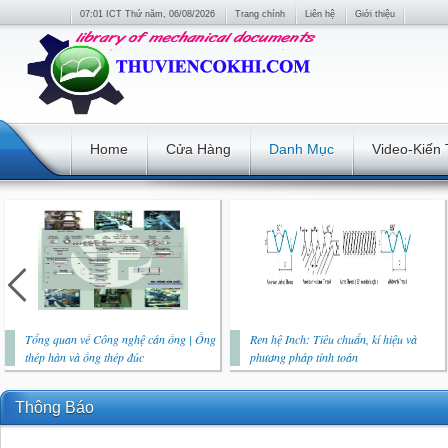
07:01 ICT Thứ năm, 06/08/2026
Trang chính
Liên hệ
Giới thiệu
Home
Cửa Hàng
Danh Mục
Video-Kiến
Tổng quan về Công nghệ cán ống | Ống
Ren hệ Inch: Tiêu chuẩn, kí hiệu và
thép hàn và ống thép đúc
phương pháp tính toán
Thông Báo