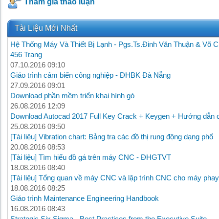
Tham gia thảo luận
Tài Liệu Mới Nhất
Hệ Thống Máy Và Thiết Bị Lạnh - Pgs.Ts.Đinh Văn Thuận & Võ C
456 Trang
07.10.2016 09:10
Giáo trình cảm biến công nghiệp - ĐHBK Đà Nẵng
27.09.2016 09:01
Download phần mềm triển khai hình gò
26.08.2016 12:09
Download Autocad 2017 Full Key Crack + Keygen + Hướng dẫn c
25.08.2016 09:50
[Tài liệu] Vibration chart: Bảng tra các đồ thị rung động dạng phổ
20.08.2016 08:53
[Tài liệu] Tìm hiểu đồ gá trên máy CNC - ĐHGTVT
18.08.2016 08:40
[Tài liệu] Tổng quan về máy CNC và lập trình CNC cho máy phay
18.08.2016 08:25
Giáo trình Maintenance Engineering Handbook
16.08.2016 08:43
Strategic Six Sigma - Best Practices from the Executive Suite