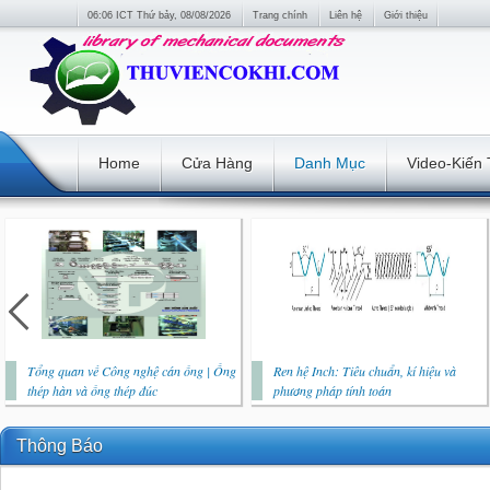
06:06 ICT Thứ bảy, 08/08/2026
Trang chính
Liên hệ
Giới thiệu
Home
Cửa Hàng
Danh Mục
Video-Kiến
Tổng quan về Công nghệ cán ống | Ống
Ren hệ Inch: Tiêu chuẩn, kí hiệu và
thép hàn và ống thép đúc
phương pháp tính toán
Thông Báo