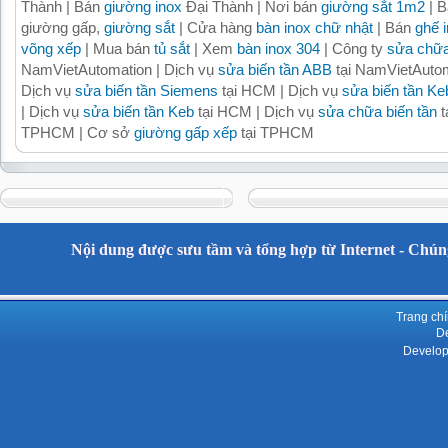
Thành | Bán
giường inox
Đại Thành | Nơi bán
giường sắt 1m2
| B
giường gấp,
giường sắt
| Cửa hàng
bàn inox chữ nhật
| Bán
ghế 
võng xếp
| Mua bán
tủ sắt
| Xem
bàn inox 304
| Công ty
sửa chữa
NamVietAutomation | Dịch vụ
sửa biến tần ABB
tại NamVietAutom
Dịch vụ
sửa biến tần Siemens
tại HCM | Dịch vụ
sửa biến tần Ke
| Dịch vụ
sửa biến tần Keb
tại HCM | Dịch vụ
sửa chữa biến tần
t
TPHCM | Cơ sở
giường gấp xếp
tại TPHCM
Nội dung được sưu tầm và tổng hợp từ Internet - Chúng
Trang ch
De
Develop