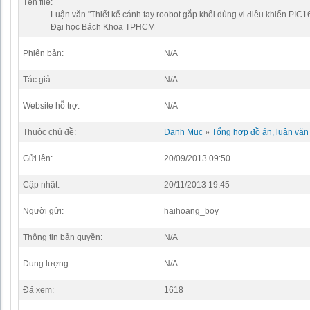
Tên file:
Luận văn "Thiết kế cánh tay roobot gắp khối dùng vi điều khiển PIC1
Đại học Bách Khoa TPHCM
Phiên bản:
N/A
Tác giả:
N/A
Website hỗ trợ:
N/A
Thuộc chủ đề:
Danh Mục
»
Tổng hợp đồ án, luận văn 
Gửi lên:
20/09/2013 09:50
Cập nhật:
20/11/2013 19:45
Người gửi:
haihoang_boy
Thông tin bản quyền:
N/A
Dung lượng:
N/A
Đã xem:
1618