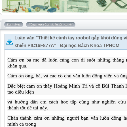
Danh Mục
Tổng hợp đồ án, luận văn cơ khí
Luận văn "Thiết kế cánh tay roobot gắp khối dùng vi
khiển PIC16F877A" - Đại học Bách Khoa TPHCM
Cảm ơn ba mẹ đã luôn cùng con đi suốt những tháng 
khăn qua.
Cảm ơn ông, bà, và các cô chú vẫn luôn động viên và ủn
Đặc biệt cảm ơn thầy Hoàng Minh Trí và cô Bùi Thanh
tạo điều kiện
và hướng dẫn em cách học tập cũng như nghiên cứu
thành tốt đề tài này.
Chân thành cảm ơn những người bạn vẫn luôn đồng h
mình cả trong