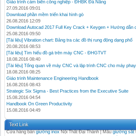
Giáo trình cảm biến công nghiệp - ĐHBK Đà Nẵng
27.09.2016 09:01
Download phần mềm triển khai hình gò
26.08.2016 12:09
Download Autocad 2017 Full Key Crack + Keygen + Hướng dẫn c
25.08.2016 09:50
[Tài liệu] Vibration chart: Bảng tra các đồ thị rung động dạng phổ
20.08.2016 08:53
[Tài liệu] Tìm hiểu đồ gá trên máy CNC - ĐHGTVT
18.08.2016 08:40
[Tài liệu] Tổng quan về máy CNC và lập trình CNC cho máy phay
18.08.2016 08:25
Giáo trình Maintenance Engineering Handbook
16.08.2016 08:43
Strategic Six Sigma - Best Practices from the Executive Suite
15.08.2016 04:54
Handbook On Green Productivity
15.08.2016 04:49
Text Link
Cửa hàng bán
giường inox
Nội Thất Đại Thành | Mẫu
giường sắt