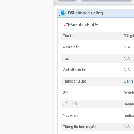
Bãi giữ xe tự động
Thông tin chi tiết
Tên file:
Bãi gi
Phiên bản:
N/A
Tác giả:
N/A
Website hỗ trợ:
N/A
Thuộc chủ đề:
Danh
Gửi lên:
04/04
Cập nhật:
04/04
Người gửi:
haiho
Thông tin bản quyền:
N/A