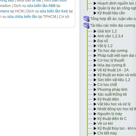
võng xếp
| Mua bán
tủ sắt
| Xem
bàn inox
ation | Dịch vụ
sửa biến tần ABB
tại
iemens
tại HCM | Dịch vụ
sửa biến tần Keb
tại
ch vụ
sửa chữa biến tần
tại TPHCM | Cơ sở