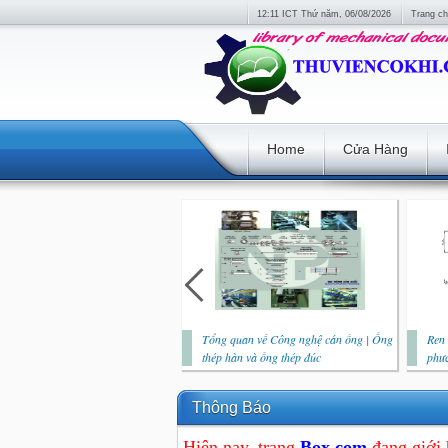
12:11 ICT Thứ năm, 06/08/2026
Trang ch
Home
Cửa Hàng
Tổng quan về Công nghệ cán ống | Ống
Ren 
thép hàn và ống thép đúc
phươ
Thông Báo
Hiện nay, trang
Box.com
đang giới 