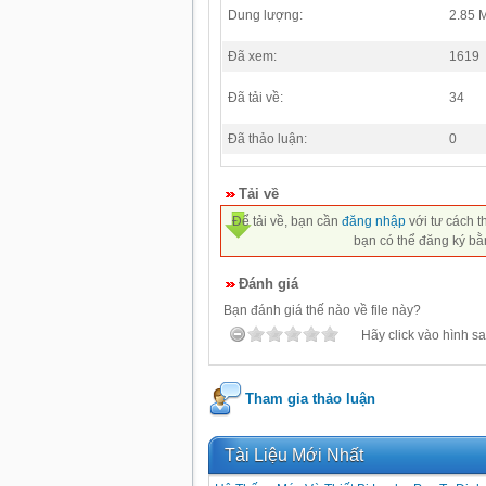
Dung lượng:
2.85 
Đã xem:
1619
Đã tải về:
34
Đã thảo luận:
0
Tải về
Để tải về, bạn cần
đăng nhập
với tư cách t
bạn có thể đăng ký bằ
Đánh giá
Bạn đánh giá thế nào về file này?
Hãy click vào hình sa
Tham gia thảo luận
Tài Liệu Mới Nhất