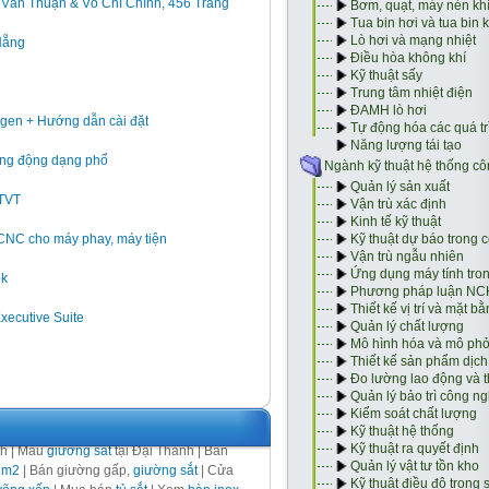
h Văn Thuận & Võ Chí Chính, 456 Trang
Nẵng
gen + Hướng dẫn cài đặt
 rung động dạng phổ
GTVT
 CNC cho máy phay, máy tiện
ok
Executive Suite
nh | Mẫu
giường sắt
tại Đại Thành | Bán
1m2
| Bán giường gấp,
giường sắt
| Cửa