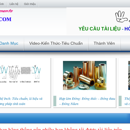
ính
Liên hệ
Giới thiệu
YÊU CẦU TÀI LIỆU
-
H
Danh Mục
Video-Kiến Thức-Tiêu Chuẩn
Thành Viên
hệ Inch: Tiêu chuẩn, kí hiệu và
Hợp kim Đồng: Đồng thiếc – Đồng thau
Thé
ng pháp tính toán
– Đồng Niken
và 
hạn băng thông nên nhiều bạn không tải được tài liệu trên