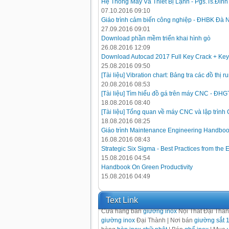
Hệ Thống Máy Và Thiết Bị Lạnh - Pgs.Ts.Đin
07.10.2016 09:10
Giáo trình cảm biến công nghiệp - ĐHBK Đà 
27.09.2016 09:01
Download phần mềm triển khai hình gò
26.08.2016 12:09
Download Autocad 2017 Full Key Crack + Key
25.08.2016 09:50
[Tài liệu] Vibration chart: Bảng tra các đồ thị
20.08.2016 08:53
[Tài liệu] Tìm hiểu đồ gá trên máy CNC - ĐH
18.08.2016 08:40
[Tài liệu] Tổng quan về máy CNC và lập trình
18.08.2016 08:25
Giáo trình Maintenance Engineering Handbo
16.08.2016 08:43
Strategic Six Sigma - Best Practices from the 
15.08.2016 04:54
Handbook On Green Productivity
15.08.2016 04:49
Text Link
Cửa hàng bán
giường inox
Nội Thất Đại Thà
giường inox
Đại Thành | Nơi bán
giường sắt 