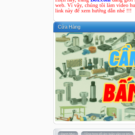
web. Vì vậy, chúng tôi làm video hư
link này để xem hướng dẫn nhé !!!
Cửa Hàng
Danh Mục
Tổng hợp đồ án, luận văn cơ khí