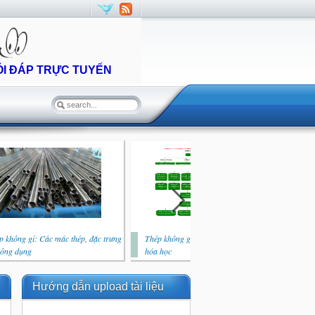
ỎI ĐÁP TRỰC TUYẾN
p không gỉ: Các mác thép, đặc trưng
Thép không gỉ: Vai trò của các nguyên tố
Thé
công dụng
hóa học
quy
Hướng dẫn upload tài liệu