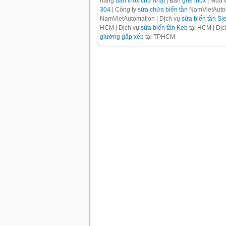
hàng
bàn inox chữ nhật
| Bán
ghế inox
| Mua
304
| Công ty
sửa chữa biến tần
NamVietAutom
NamVietAutomation | Dịch vụ
sửa biến tần S
HCM | Dịch vụ
sửa biến tần Keb
tại HCM | Dị
giường gấp xếp
tại TPHCM